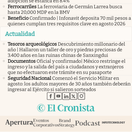
adopción se estanca en 8.4%
Ferrocarriles
La ferroviaria de Germán Larrea busca
hasta 20,000 MDP en la BMV
Beneficio
Confirmado | Infonavit deposita 70 mil pesos a
quienes cumplan tres requisitos clave en agosto 2026
Actualidad
Tesoros arqueológicos
Descubrimiento millonario del
año | Hallaron un taller de oro y piedras preciosas de
3.400 años en las ruinas chinas de Sanxingdui
Documentos
Oficial y confirmado| México restringe el
ingreso y la salida del país a ciudadanos y extranjeros
que no efectuaron este trámite en su pasaporte
Seguridad Nacional
Comenzó el Servicio Militar en
agosto: los adultos mayores de 30 años también deberán
ingresar al Ejército si salieron sorteados
abre en nueva pestaña
abre en nueva pestaña
abre en nueva pestaña
abre en nueva pestaña
abre en nueva pestaña