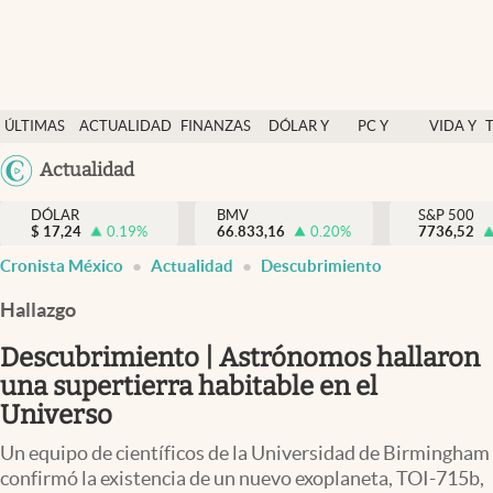
Últimas Noticias
ÚLTIMAS
ACTUALIDAD
FINANZAS
DÓLAR Y
PC Y
VIDA Y
Actualidad
NOTICIAS
Y
MERCADOS
CELULAR
ESTILO
Argentina
Actualidad
Finanzas y economía
ECONOMÍA
España
Dólar y mercados
DÓLAR
BMV
S&P 500
$
17,24
0.19
%
66.833,16
0.20
%
México
7736,52
Internacionales
Cronista México
Actualidad
Descubrimiento
USA
Opinión
Colombia
Hallazgo
Uruguay
Brand Strategy
Descubrimiento | Astrónomos hallaron
Pc y celular
una supertierra habitable en el
Universo
Vida y estilo
Un equipo de científicos de la Universidad de Birmingham
Tv
confirmó la existencia de un nuevo exoplaneta, TOI-715b,