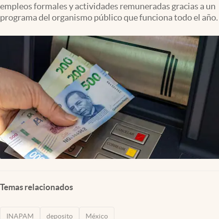
empleos formales y actividades remuneradas gracias a un
Clima
programa del organismo público que funciona todo el año.
Espiritualidad
Mediakit
abre en nueva pestaña
México
Temas relacionados
INAPAM
deposito
México