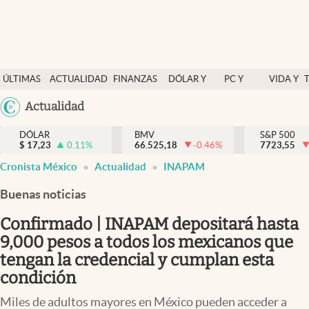
Últimas Noticias
ÚLTIMAS
ACTUALIDAD
FINANZAS
DÓLAR Y
PC Y
VIDA Y
Actualidad
NOTICIAS
Y
MERCADOS
CELULAR
ESTILO
Argentina
Actualidad
Finanzas y economía
ECONOMÍA
España
Dólar y mercados
DÓLAR
BMV
S&P 500
$
17,23
0.11
%
66.525,18
-0.46
%
México
7723,55
Internacionales
Cronista México
Actualidad
INAPAM
USA
Opinión
Colombia
Buenas noticias
Uruguay
Brand Strategy
Confirmado | INAPAM depositará hasta
Pc y celular
9,000 pesos a todos los mexicanos que
tengan la credencial y cumplan esta
Vida y estilo
condición
Tv
Miles de adultos mayores en México pueden acceder a