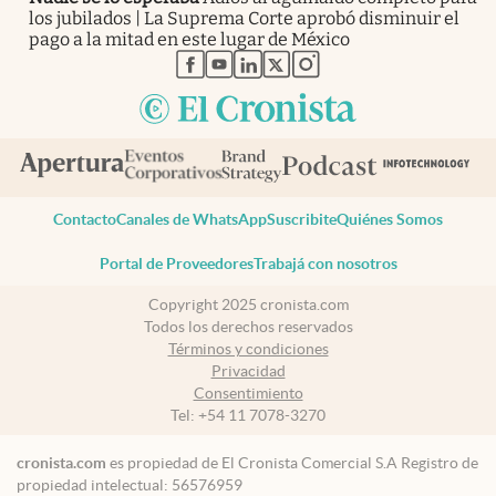
los jubilados | La Suprema Corte aprobó disminuir el
pago a la mitad en este lugar de México
abre en nueva pestaña
abre en nueva pestaña
abre en nueva pestaña
abre en nueva pestaña
abre en nueva pestaña
Contacto
Canales de WhatsApp
Suscribite
Quiénes Somos
Portal de Proveedores
Trabajá con nosotros
Copyright 2025 cronista.com
Todos los derechos reservados
Términos y condiciones
Privacidad
Consentimiento
Tel:
+54 11 7078-3270
cronista.com
es propiedad de El Cronista Comercial S.A Registro de
propiedad intelectual: 56576959