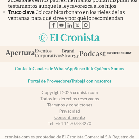
sucesiones en los padres: hermanos podrán disputar los
testamentos aunque la ley favorezca a los hijos
Truco clave
Colocar bicarbonato en los rieles de las
ventanas: para qué sirve y por qué lo recomiendan
abre en nueva pestaña
abre en nueva pestaña
abre en nueva pestaña
abre en nueva pestaña
abre en nueva pestaña
Contacto
Canales de WhatsApp
Suscribite
Quiénes Somos
Portal de Proveedores
Trabajá con nosotros
Copyright 2025 cronista.com
Todos los derechos reservados
Términos y condiciones
Privacidad
Consentimiento
Tel:
+54 11 7078-3270
cronista.com
es propiedad de El Cronista Comercial S.A Registro de