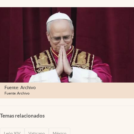
Clima
Espiritualidad
Mediakit
abre en nueva pestaña
México
Fuente: Archivo
Fuente: Archivo
Temas relacionados
León XIV
Vaticano
México