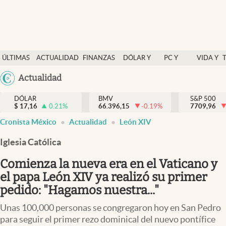
Últimas Noticias
ÚLTIMAS
ACTUALIDAD
FINANZAS
DÓLAR Y
PC Y
VIDA Y
Actualidad
NOTICIAS
Y
MERCADOS
CELULAR
ESTILO
Argentina
Actualidad
Finanzas y economía
ECONOMÍA
España
Dólar y mercados
DÓLAR
BMV
S&P 500
$
17,16
0.21
%
66.396,15
-0.19
%
México
7709,96
Internacionales
Cronista México
Actualidad
León XIV
USA
Opinión
Colombia
Iglesia Católica
Uruguay
Brand Strategy
Comienza la nueva era en el Vaticano y
Pc y celular
el papa León XIV ya realizó su primer
pedido: "Hagamos nuestra..."
Vida y estilo
Unas 100,000 personas se congregaron hoy en San Pedro
Tv
para seguir el primer rezo dominical del nuevo pontífice