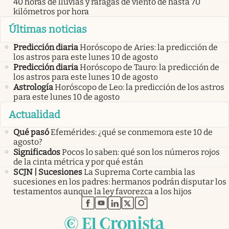
40 horas de lluvias y ráfagas de viento de hasta 70
kilómetros por hora
Últimas noticias
Predicción diaria
Horóscopo de Aries: la predicción de
los astros para este lunes 10 de agosto
Predicción diaria
Horóscopo de Tauro: la predicción de
los astros para este lunes 10 de agosto
Astrología
Horóscopo de Leo: la predicción de los astros
para este lunes 10 de agosto
Actualidad
Qué pasó
Efemérides: ¿qué se conmemora este 10 de
agosto?
Significados
Pocos lo saben: qué son los números rojos
de la cinta métrica y por qué están
SCJN | Sucesiones
La Suprema Corte cambia las
sucesiones en los padres: hermanos podrán disputar los
testamentos aunque la ley favorezca a los hijos
abre en nueva pestaña
abre en nueva pestaña
abre en nueva pestaña
abre en nueva pestaña
abre en nueva pestaña