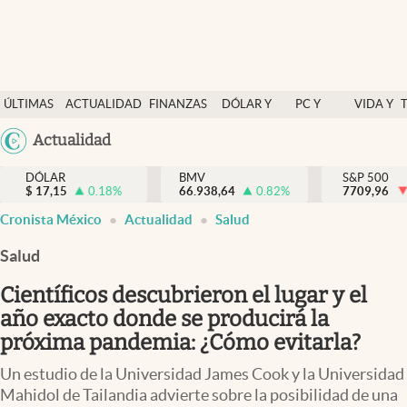
Últimas Noticias
ÚLTIMAS
ACTUALIDAD
FINANZAS
DÓLAR Y
PC Y
VIDA Y
Actualidad
NOTICIAS
Y
MERCADOS
CELULAR
ESTILO
Argentina
Actualidad
Finanzas y economía
ECONOMÍA
España
Dólar y mercados
DÓLAR
BMV
S&P 500
$
17,15
0.18
%
66.938,64
0.82
%
México
7709,96
Internacionales
Cronista México
Actualidad
Salud
USA
Opinión
Colombia
Salud
Uruguay
Brand Strategy
Científicos descubrieron el lugar y el
Pc y celular
año exacto donde se producirá la
próxima pandemia: ¿Cómo evitarla?
Vida y estilo
Un estudio de la Universidad James Cook y la Universidad
Tv
Mahidol de Tailandia advierte sobre la posibilidad de una