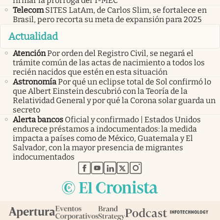
firmar la prórroga del T-MEC
Telecom
SITES LatAm, de Carlos Slim, se fortalece en
Brasil, pero recorta su meta de expansión para 2025
Actualidad
Atención
Por orden del Registro Civil, se negará el
trámite común de las actas de nacimiento a todos los
recién nacidos que estén en esta situación
Astronomía
Por qué un eclipse total de Sol confirmó lo
que Albert Einstein descubrió con la Teoría de la
Relatividad General y por qué la Corona solar guarda un
secreto
Alerta bancos
Oficial y confirmado | Estados Unidos
endurece préstamos a indocumentados: la medida
impacta a países como de México, Guatemala y El
Salvador, con la mayor presencia de migrantes
indocumentados
abre en nueva pestaña
abre en nueva pestaña
abre en nueva pestaña
abre en nueva pestaña
abre en nueva pestaña