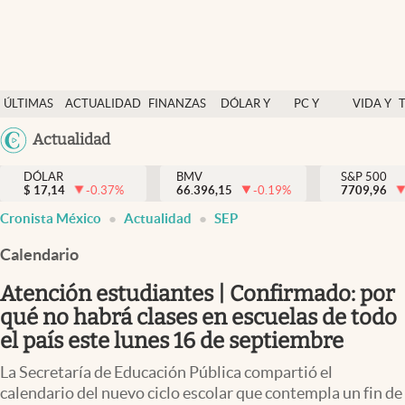
Últimas Noticias
ÚLTIMAS
ACTUALIDAD
FINANZAS
DÓLAR Y
PC Y
VIDA Y
Actualidad
NOTICIAS
Y
MERCADOS
CELULAR
ESTILO
Argentina
Actualidad
Finanzas y economía
ECONOMÍA
España
Dólar y mercados
DÓLAR
BMV
S&P 500
$
17,14
-0.37
%
66.396,15
-0.19
%
México
7709,96
Internacionales
Cronista México
Actualidad
SEP
USA
Opinión
Colombia
Calendario
Uruguay
Brand Strategy
Atención estudiantes | Confirmado: por
Pc y celular
qué no habrá clases en escuelas de todo
el país este lunes 16 de septiembre
Vida y estilo
La Secretaría de Educación Pública compartió el
Tv
calendario del nuevo ciclo escolar que contempla un fin de