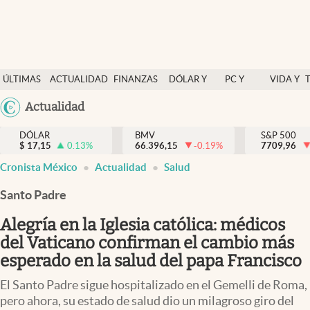
Últimas Noticias
ÚLTIMAS
ACTUALIDAD
FINANZAS
DÓLAR Y
PC Y
VIDA Y
Actualidad
NOTICIAS
Y
MERCADOS
CELULAR
ESTILO
Argentina
Actualidad
Finanzas y economía
ECONOMÍA
España
Dólar y mercados
DÓLAR
BMV
S&P 500
$
17,15
0.13
%
66.396,15
-0.19
%
México
7709,96
Internacionales
Cronista México
Actualidad
Salud
USA
Opinión
Colombia
Santo Padre
Uruguay
Brand Strategy
Alegría en la Iglesia católica: médicos
Pc y celular
del Vaticano confirman el cambio más
esperado en la salud del papa Francisco
Vida y estilo
El Santo Padre sigue hospitalizado en el Gemelli de Roma,
Tv
pero ahora, su estado de salud dio un milagroso giro del