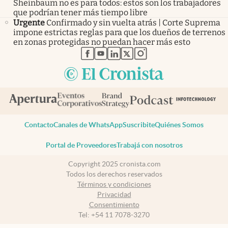
Sheinbaum no es para todos: estos son los trabajadores
que podrían tener más tiempo libre
Urgente
Confirmado y sin vuelta atrás | Corte Suprema
impone estrictas reglas para que los dueños de terrenos
en zonas protegidas no puedan hacer más esto
abre en nueva pestaña
abre en nueva pestaña
abre en nueva pestaña
abre en nueva pestaña
abre en nueva pestaña
Contacto
Canales de WhatsApp
Suscribite
Quiénes Somos
Portal de Proveedores
Trabajá con nosotros
Copyright 2025 cronista.com
Todos los derechos reservados
Términos y condiciones
Privacidad
Consentimiento
Tel:
+54 11 7078-3270