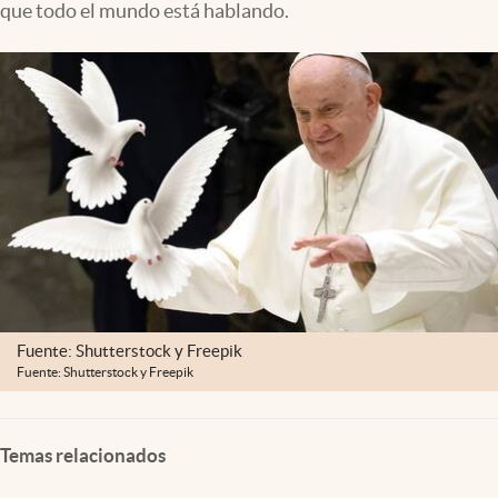
que todo el mundo está hablando.
Clima
Espiritualidad
Mediakit
abre en nueva pestaña
México
Fuente: Shutterstock y Freepik
Fuente: Shutterstock y Freepik
Temas relacionados