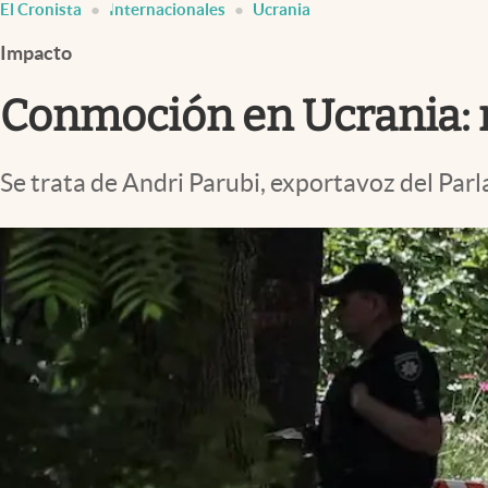
El Cronista
Internacionales
Ucrania
Infotechnology
Impacto
Clase
Clima
Conmoción en Ucrania: m
Mundial 2026
Eventos Corporativos
Se trata de Andri Parubi, exportavoz del Par
El Cronista Studio
Mediakit
abre en nueva pestaña