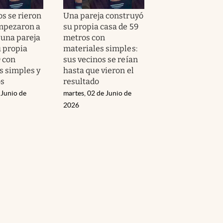
os se rieron
Una pareja construyó
mpezaron a
su propia casa de 59
 una pareja
metros con
u propia
materiales simples:
9 con
sus vecinos se reían
s simples y
hasta que vieron el
os
resultado
 Junio de
martes, 02 de Junio de
2026