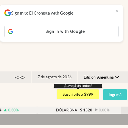
×
Sign in to El Cronista with Google
7 de agosto de 2026
Edición:
Argentina
FORO
¡Navegá sin limites!
Argentina
Suscribite x $999
Ingresá
España
México
DÓLAR BNA
$
1520
0.00
%
USA
Colombia