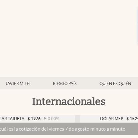
JAVIER MILEI
RIESGO PAÍS
QUIÉN ES QUIÉN
Internacionales
A
$
1976
0.00
%
DÓLAR MEP
$
1524
0.30
%
ación del viernes 7 de agosto minuto a minuto