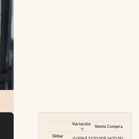
Variación
Venta
Compra
Dólar
0,00
%
$
1520,00
$
1470,00