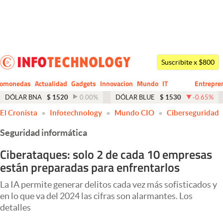
Últimas noticias
Dólar
Suscribite x $800
Members
tomonedas
Actualidad
Gadgets
Innovacion
Mundo
IT
Entrepre
CIO
Business
Economía y Política
DÓLAR BNA
$
1520
0.00
%
DÓLAR BLUE
$
1530
-0.65
%
El Cronista
Infotechnology
Mundo CIO
Ciberseguridad
Finanzas y Mercados
Seguridad informática
Mercados Online
Ciberataques: solo 2 de cada 10 empresas
Negocios
están preparadas para enfrentarlos
Columnistas
La IA permite generar delitos cada vez más sofisticados y
Otras secciones
en lo que va del 2024 las cifras son alarmantes. Los
detalles
Apertura