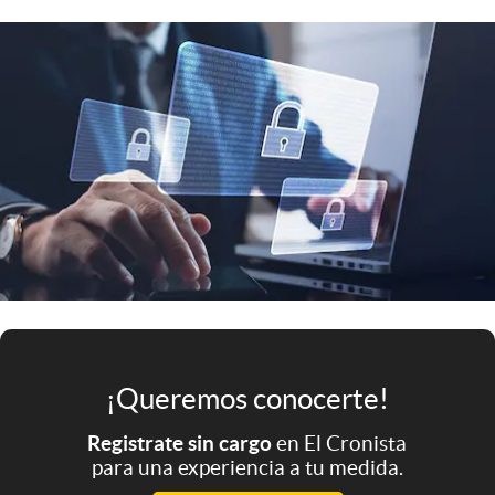
Infotechnology
Clase
Clima
Mundial 2026
Eventos Corporativos
El Cronista Studio
Mediakit
abre en nueva pestaña
Argentina
¡Queremos conocerte!
Registrate sin cargo
en El Cronista
para una experiencia a tu medida.