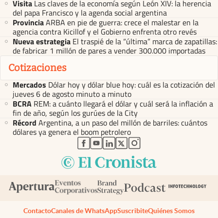
Visita
Las claves de la economía según León XIV: la herencia
del papa Francisco y la agenda social argentina
Provincia
ARBA en pie de guerra: crece el malestar en la
agencia contra Kicillof y el Gobierno enfrenta otro revés
Nueva estrategia
El traspié de la “última” marca de zapatillas:
de fabricar 1 millón de pares a vender 300.000 importadas
Cotizaciones
Mercados
Dólar hoy y dólar blue hoy: cuál es la cotización del
jueves 6 de agosto minuto a minuto
BCRA
REM: a cuánto llegará el dólar y cuál será la inflación a
fin de año, según los gurúes de la City
Récord
Argentina, a un paso del millón de barriles: cuántos
dólares ya genera el boom petrolero
abre en nueva pestaña
abre en nueva pestaña
abre en nueva pestaña
abre en nueva pestaña
abre en nueva pestaña
Contacto
Canales de WhatsApp
Suscribite
Quiénes Somos