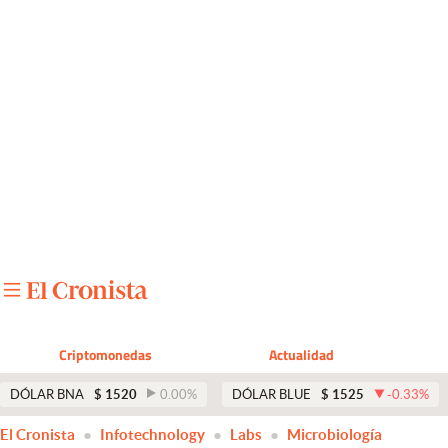
Últimas noticias
Dólar
Members
Economía y Política
Finanzas y Mercados
Mercados Online
Negocios
Columnistas
Criptomonedas
Actualidad
Otras secciones
DÓLAR BNA
$
1520
0.00
%
DÓLAR BLUE
$
1525
-0.33
%
Apertura
El Cronista
Infotechnology
Labs
Microbiología