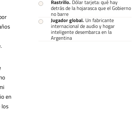
Rastrillo
.
Dólar tarjeta: qué hay
detrás de la hojarasca que el Gobierno
no barre
por
Jugador global
.
Un fabricante
 años
internacional de audio y hogar
inteligente desembarca en la
Argentina
.
e
ómo
mi
io en
 los