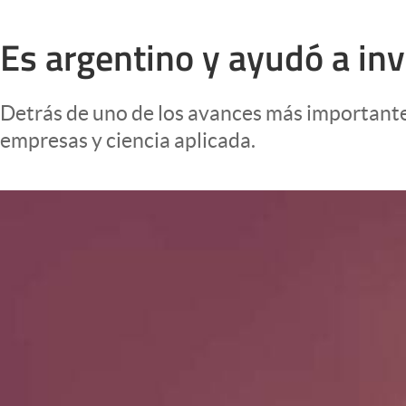
Infotechnology
Es argentino y ayudó a inv
Clase
Clima
Detrás de uno de los avances más important
Mundial 2026
empresas y ciencia aplicada.
Eventos Corporativos
El Cronista Studio
Mediakit
abre en nueva pestaña