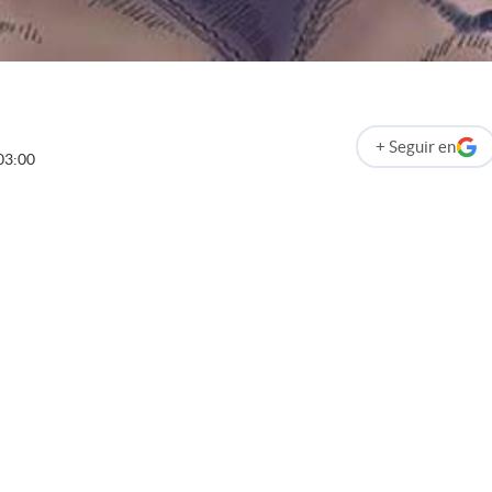
+
Seguir
en
abre en nueva p
03:00