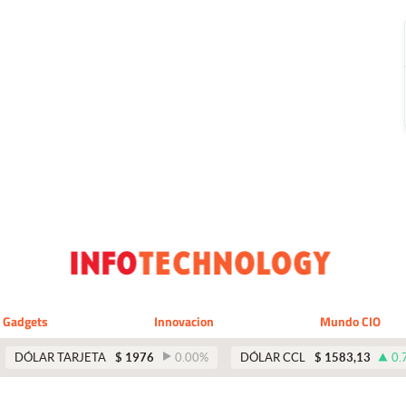
Gadgets
Innovacion
Mundo CIO
DÓLAR TARJETA
$
1976
0.00
%
DÓLAR CCL
$
1583,13
0.