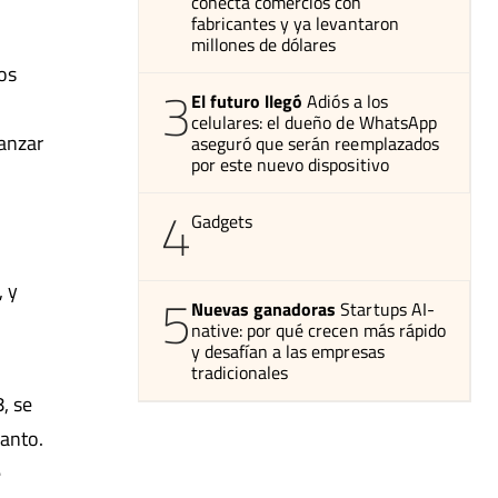
conecta comercios con
fabricantes y ya levantaron
millones de dólares
os
3
El futuro llegó
Adiós a los
celulares: el dueño de WhatsApp
anzar
aseguró que serán reemplazados
por este nuevo dispositivo
4
Gadgets
, y
5
Nuevas ganadoras
Startups AI-
native: por qué crecen más rápido
y desafían a las empresas
tradicionales
, se
santo.
e