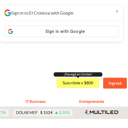
×
Sign in to El Cronista with Google
¡Navegá sin limites!
Suscribite x $800
Ingresá
IT Business
Entreprenerds
abre 
72
%
DÓLAR MEP
$
1524
0.30
%