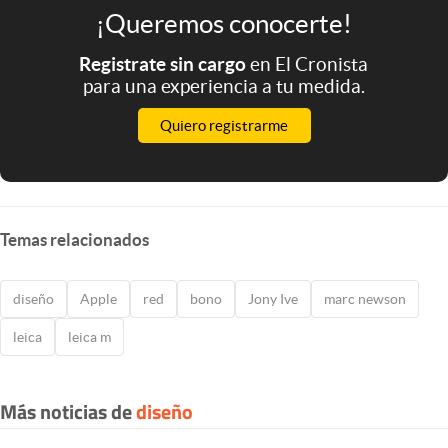
¡Queremos conocerte!
Registrate sin cargo
en El Cronista
para una experiencia a tu medida.
Quiero registrarme
Temas relacionados
diseño
Apple
red
bono
Jony Ive
marc newson
leica
leica m
Más noticias de
diseño