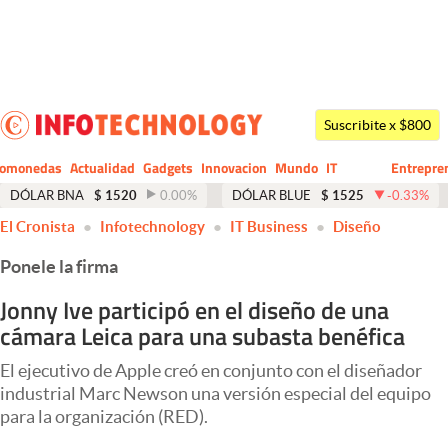
Últimas noticias
Dólar
Suscribite x $800
Members
tomonedas
Actualidad
Gadgets
Innovacion
Mundo
IT
Entrepre
CIO
Business
Economía y Política
DÓLAR BNA
$
1520
0.00
%
DÓLAR BLUE
$
1525
-0.33
%
El Cronista
Infotechnology
IT Business
Diseño
Finanzas y Mercados
Ponele la firma
Mercados Online
Jonny Ive participó en el diseño de una
Negocios
cámara Leica para una subasta benéfica
Columnistas
El ejecutivo de Apple creó en conjunto con el diseñador
Otras secciones
industrial Marc Newson una versión especial del equipo
para la organización (RED).
Apertura