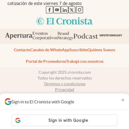
cotización de este viernes 7 de agosto
abre en nueva pestaña
abre en nueva pestaña
abre en nueva pestaña
abre en nueva pestaña
abre en nueva pestaña
Contacto
Canales de WhatsApp
Suscribite
Quiénes Somos
Portal de Proveedores
Trabajá con nosotros
Copyright 2025 cronista.com
Todos los derechos reservados
Términos y condiciones
Privacidad
Consentimiento
×
Tel:
+54 11 7078-3270
Sign in to El Cronista with Google
cronista.com
es propiedad de El Cronista Comercial S.A Registro de
propiedad intelectual: 56576959
N° de edición: 10.950 - 7 de agosto de 2026