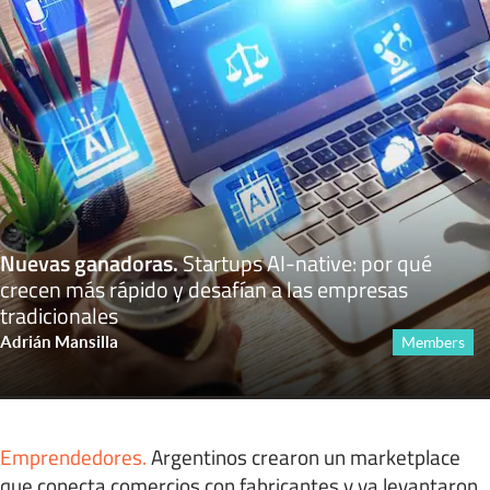
Nuevas ganadoras
.
Startups AI-native: por qué
crecen más rápido y desafían a las empresas
tradicionales
Adrián Mansilla
Members
Emprendedores
.
Argentinos crearon un marketplace
que conecta comercios con fabricantes y ya levantaron