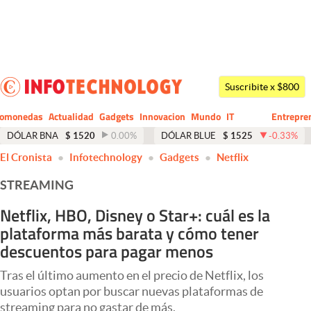
Últimas noticias
Dólar
Suscribite x $800
Members
tomonedas
Actualidad
Gadgets
Innovacion
Mundo
IT
Entrepre
CIO
Business
Economía y Política
DÓLAR BNA
$
1520
0.00
%
DÓLAR BLUE
$
1525
-0.33
%
El Cronista
Infotechnology
Gadgets
Netflix
Finanzas y Mercados
STREAMING
Mercados Online
Netflix, HBO, Disney o Star+: cuál es la
Negocios
plataforma más barata y cómo tener
Columnistas
descuentos para pagar menos
Otras secciones
Tras el último aumento en el precio de Netflix, los
usuarios optan por buscar nuevas plataformas de
Apertura
streaming para no gastar de más.