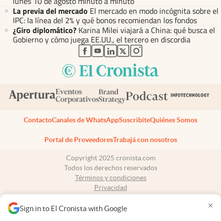
lunes 10 de agosto minuto a minuto
La previa del mercado
El mercado en modo incógnita sobre el
IPC: la línea del 2% y qué bonos recomiendan los fondos
¿Giro diplomático?
Karina Milei viajará a China: qué busca el
Gobierno y cómo juega EE.UU., el tercero en discordia
abre en nueva pestaña
abre en nueva pestaña
abre en nueva pestaña
abre en nueva pestaña
abre en nueva pestaña
Contacto
Canales de WhatsApp
Suscribite
Quiénes Somos
Portal de Proveedores
Trabajá con nosotros
Copyright 2025 cronista.com
Todos los derechos reservados
Términos y condiciones
Privacidad
Consentimiento
×
Tel:
+54 11 7078-3270
Sign in to El Cronista with Google