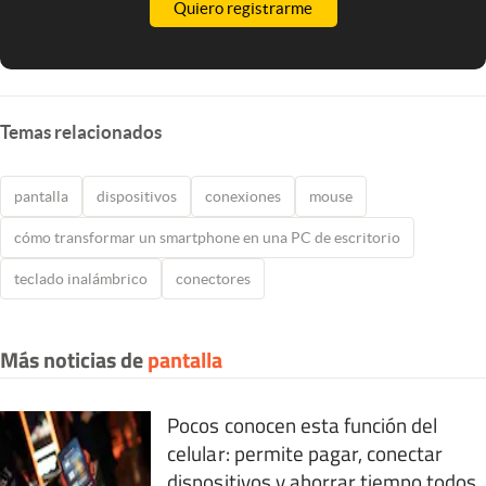
Quiero registrarme
Temas relacionados
pantalla
dispositivos
conexiones
mouse
cómo transformar un smartphone en una PC de escritorio
teclado inalámbrico
conectores
Más noticias de
pantalla
Pocos conocen esta función del
celular: permite pagar, conectar
dispositivos y ahorrar tiempo todos