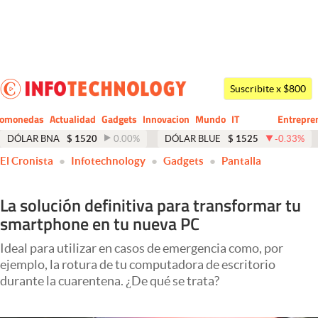
Últimas noticias
Dólar
Suscribite x $800
Members
tomonedas
Actualidad
Gadgets
Innovacion
Mundo
IT
Entrepre
CIO
Business
Economía y Política
DÓLAR BNA
$
1520
0.00
%
DÓLAR BLUE
$
1525
-0.33
%
El Cronista
Infotechnology
Gadgets
Pantalla
Finanzas y Mercados
Mercados Online
La solución definitiva para transformar tu
smartphone en tu nueva PC
Negocios
Columnistas
Ideal para utilizar en casos de emergencia como, por
ejemplo, la rotura de tu computadora de escritorio
Otras secciones
durante la cuarentena. ¿De qué se trata?
Apertura