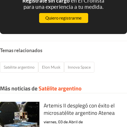
Registrate sin cargo
en El Cronista
para una experiencia a tu medida.
Quiero registrarme
Temas relacionados
Satélite argentino
Elon Musk
Innova Space
Más noticias de
Satélite argentino
Artemis II desplegó con éxito el
microsatélite argentino Atenea
viernes, 03 de Abril de