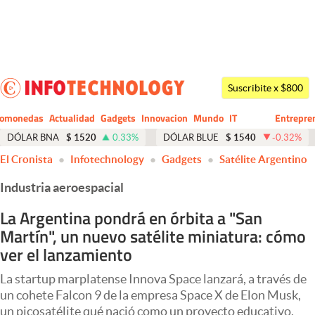
Últimas noticias
Dólar
Suscribite x $800
Members
tomonedas
Actualidad
Gadgets
Innovacion
Mundo
IT
Entrepre
CIO
Business
Economía y Política
DÓLAR BNA
$
1520
0.33
%
DÓLAR BLUE
$
1540
-0.32
%
El Cronista
Infotechnology
Gadgets
Satélite Argentino
Finanzas y Mercados
Industria aeroespacial
Mercados Online
La Argentina pondrá en órbita a "San
Negocios
Martín", un nuevo satélite miniatura: cómo
Columnistas
ver el lanzamiento
Otras secciones
La startup marplatense Innova Space lanzará, a través de
un cohete Falcon 9 de la empresa Space X de Elon Musk,
Apertura
un picosatélite qué nació como un proyecto educativo.