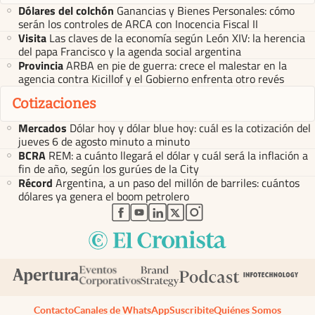
Dólares del colchón
Ganancias y Bienes Personales: cómo
serán los controles de ARCA con Inocencia Fiscal II
Visita
Las claves de la economía según León XIV: la herencia
del papa Francisco y la agenda social argentina
Provincia
ARBA en pie de guerra: crece el malestar en la
agencia contra Kicillof y el Gobierno enfrenta otro revés
Cotizaciones
Mercados
Dólar hoy y dólar blue hoy: cuál es la cotización del
jueves 6 de agosto minuto a minuto
BCRA
REM: a cuánto llegará el dólar y cuál será la inflación a
fin de año, según los gurúes de la City
Récord
Argentina, a un paso del millón de barriles: cuántos
dólares ya genera el boom petrolero
abre en nueva pestaña
abre en nueva pestaña
abre en nueva pestaña
abre en nueva pestaña
abre en nueva pestaña
Contacto
Canales de WhatsApp
Suscribite
Quiénes Somos