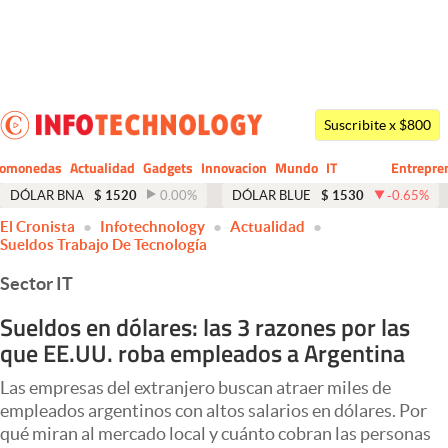
Últimas noticias
Dólar
Suscribite x $800
Members
tomonedas
Actualidad
Gadgets
Innovacion
Mundo
IT
Entrepre
CIO
Business
Economía y Política
DÓLAR BNA
$
1520
0.00
%
DÓLAR BLUE
$
1530
-0.65
%
El Cronista
Infotechnology
Actualidad
Finanzas y Mercados
Sueldos Trabajo De Tecnología
Mercados Online
Sector IT
Negocios
Sueldos en dólares: las 3 razones por las
que EE.UU. roba empleados a Argentina
Columnistas
Otras secciones
Las empresas del extranjero buscan atraer miles de
empleados argentinos con altos salarios en dólares. Por
Apertura
qué miran al mercado local y cuánto cobran las personas