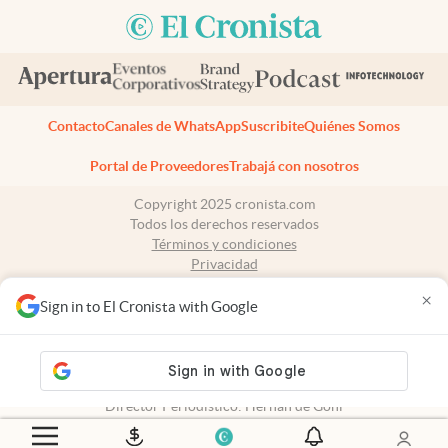
Contacto
Canales de WhatsApp
Suscribite
Quiénes Somos
Portal de Proveedores
Trabajá con nosotros
Copyright 2025 cronista.com
Todos los derechos reservados
Términos y condiciones
Privacidad
Consentimiento
×
Tel:
+54 11 7078-3270
Sign in to El Cronista with Google
cronista.com
es propiedad de El Cronista Comercial S.A Registro de
propiedad intelectual: 56576959
N° de edición: 10.951 - 8 de agosto de 2026
Director Periodístico: Hernán de Goñi