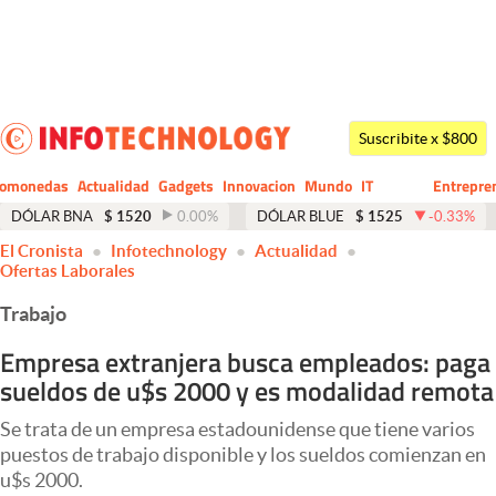
Últimas noticias
Dólar
Suscribite x $800
Members
tomonedas
Actualidad
Gadgets
Innovacion
Mundo
IT
Entrepre
CIO
Business
Economía y Política
DÓLAR BNA
$
1520
0.00
%
DÓLAR BLUE
$
1525
-0.33
%
El Cronista
Infotechnology
Actualidad
Finanzas y Mercados
Ofertas Laborales
Mercados Online
Trabajo
Negocios
Empresa extranjera busca empleados: paga
sueldos de u$s 2000 y es modalidad remota
Columnistas
Otras secciones
Se trata de un empresa estadounidense que tiene varios
puestos de trabajo disponible y los sueldos comienzan en
Apertura
u$s 2000.