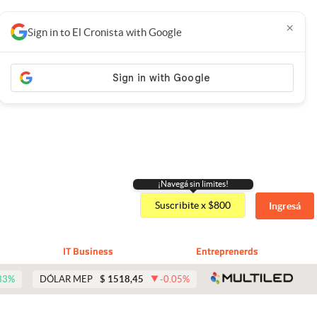
×
Sign in to El Cronista with Google
¡Navegá sin limites!
Suscribite x $800
Ingresá
IT Business
Entreprenerds
abre 
33
%
DÓLAR MEP
$
1518,45
-0.05
%