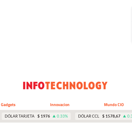
Gadgets
Innovacion
Mundo CIO
DÓLAR TARJETA
$
1976
0.33
%
DÓLAR CCL
$
1578,67
0.