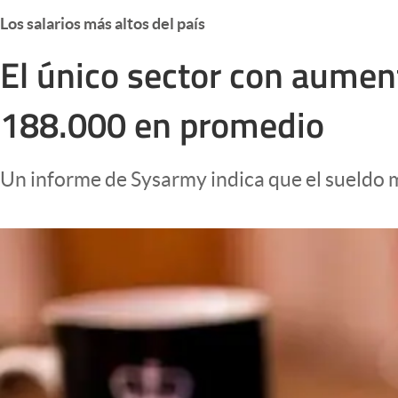
Infotechnology
Los salarios más altos del país
Clase
El único sector con aument
Clima
188.000 en promedio
Mundial 2026
Eventos Corporativos
Un informe de Sysarmy indica que el sueldo 
El Cronista Studio
Mediakit
abre en nueva pestaña