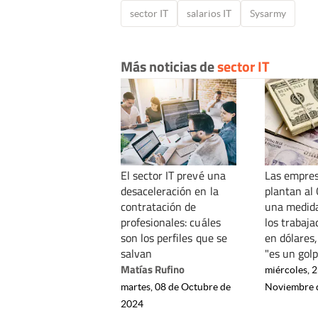
sector IT
salarios IT
Sysarmy
Más noticias de
sector IT
El sector IT prevé una
Las empres
desaceleración en la
plantan al
contratación de
una medida
profesionales: cuáles
los trabaj
son los perfiles que se
en dólares,
salvan
"es un golp
Matías Rufino
miércoles, 2
martes, 08 de Octubre de
Noviembre 
2024