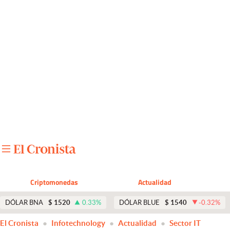
Últimas noticias
Dólar
Members
Economía y Política
Finanzas y Mercados
Mercados Online
Negocios
Columnistas
Criptomonedas
Actualidad
Otras secciones
DÓLAR BNA
$
1520
0.33
%
DÓLAR BLUE
$
1540
-0.32
%
Apertura
El Cronista
Infotechnology
Actualidad
Sector IT