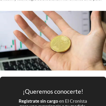
Infotechnology
Clase
Clima
Mundial 2026
Eventos Corporativos
El Cronista Studio
Mediakit
abre en nueva pestaña
Argentina
¡Queremos conocerte!
Registrate sin cargo
en El Cronista