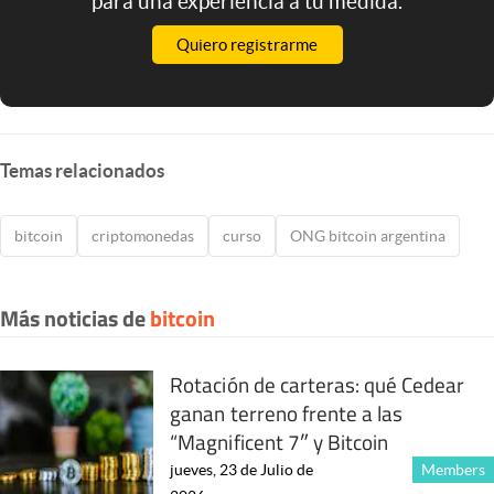
para una experiencia a tu medida.
Quiero registrarme
Temas relacionados
bitcoin
criptomonedas
curso
ONG bitcoin argentina
Más noticias de
bitcoin
Rotación de carteras: qué Cedear
ganan terreno frente a las
“Magnificent 7″ y Bitcoin
jueves, 23 de Julio de
Members