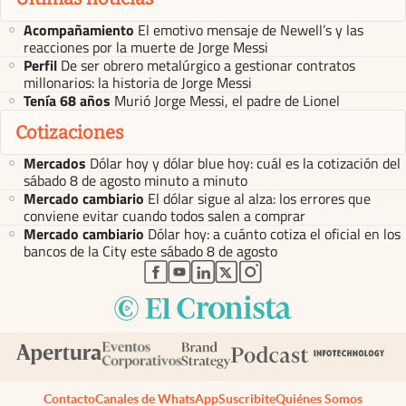
Acompañamiento
El emotivo mensaje de Newell’s y las
reacciones por la muerte de Jorge Messi
Perfil
De ser obrero metalúrgico a gestionar contratos
millonarios: la historia de Jorge Messi
Tenía 68 años
Murió Jorge Messi, el padre de Lionel
Cotizaciones
Mercados
Dólar hoy y dólar blue hoy: cuál es la cotización del
sábado 8 de agosto minuto a minuto
Mercado cambiario
El dólar sigue al alza: los errores que
conviene evitar cuando todos salen a comprar
Mercado cambiario
Dólar hoy: a cuánto cotiza el oficial en los
bancos de la City este sábado 8 de agosto
abre en nueva pestaña
abre en nueva pestaña
abre en nueva pestaña
abre en nueva pestaña
abre en nueva pestaña
Contacto
Canales de WhatsApp
Suscribite
Quiénes Somos