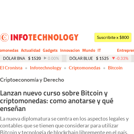
Últimas noticias
Dólar
Suscribite x $800
Members
tomonedas
Actualidad
Gadgets
Innovacion
Mundo
IT
Entrepre
CIO
Business
Economía y Política
DÓLAR BNA
$
1520
0.00
%
DÓLAR BLUE
$
1525
-0.33
%
El Cronista
Infotechnology
Criptomonedas
Bitcoin
Finanzas y Mercados
Criptoeconomía y Derecho
Mercados Online
Lanzan nuevo curso sobre Bitcoin y
Negocios
criptomonedas: como anotarse y qué
Columnistas
enseñan
Otras secciones
La nueva diplomatura se centra en los aspectos legales y
contables que se tienen que considerar para utilizar
Apertura
Bitcoin y tecnología de blockchain libremente en el país.