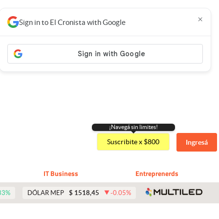
×
Sign in to El Cronista with Google
¡Navegá sin limites!
Suscribite x $800
Ingresá
IT Business
Entreprenerds
abre 
33
%
DÓLAR MEP
$
1518,45
-0.05
%