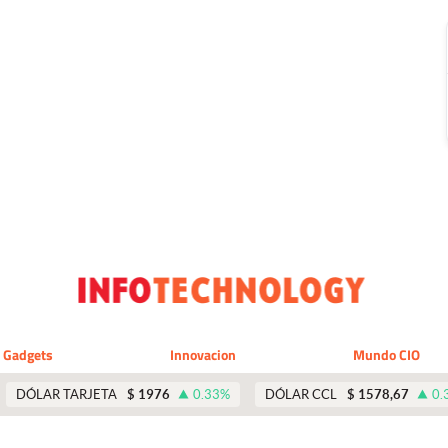
Gadgets
Innovacion
Mundo CIO
DÓLAR TARJETA
$
1976
0.33
%
DÓLAR CCL
$
1578,67
0.