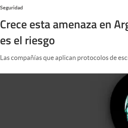
Infotechnology
Seguridad
Clase
Crece esta amenaza en Arg
Clima
es el riesgo
Mundial 2026
Eventos Corporativos
Las compañías que aplican protocolos de escr
El Cronista Studio
Mediakit
abre en nueva pestaña