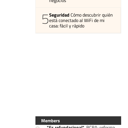
negocios
5
Seguridad
Cómo descubrir quién
está conectado al WiFi de mi
casa: fácil y rápido
Members
"Es refundacional"
.
BCRA: reforma