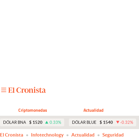
Últimas noticias
Dólar
Members
Economía y Política
Finanzas y Mercados
Mercados Online
Negocios
Columnistas
Criptomonedas
Actualidad
Otras secciones
DÓLAR BNA
$
1520
0.33
%
DÓLAR BLUE
$
1540
-0.32
%
Apertura
El Cronista
Infotechnology
Actualidad
Seguridad