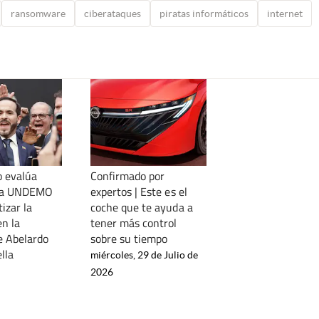
ransomware
ciberataques
piratas informáticos
internet
o evalúa
Confirmado por
 la UNDEMO
expertos | Este es el
izar la
coche que te ayuda a
en la
tener más control
e Abelardo
sobre su tiempo
ella
miércoles, 29 de Julio de
2026