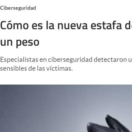
Infotechnology
Ciberseguridad
Clase
Cómo es la nueva estafa d
Clima
un peso
Mundial 2026
Eventos Corporativos
Especialistas en ciberseguridad detectaron u
El Cronista Studio
sensibles de las víctimas.
Mediakit
abre en nueva pestaña