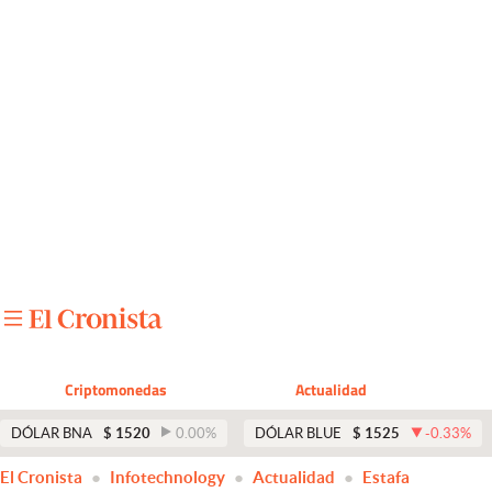
Últimas noticias
Dólar
Members
Economía y Política
Finanzas y Mercados
Mercados Online
Negocios
Columnistas
Criptomonedas
Actualidad
Otras secciones
DÓLAR BNA
$
1520
0.00
%
DÓLAR BLUE
$
1525
-0.33
%
Apertura
El Cronista
Infotechnology
Actualidad
Estafa