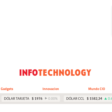
Gadgets
Innovacion
Mundo CIO
DÓLAR TARJETA
$
1976
0.00
%
DÓLAR CCL
$
1582,34
0.