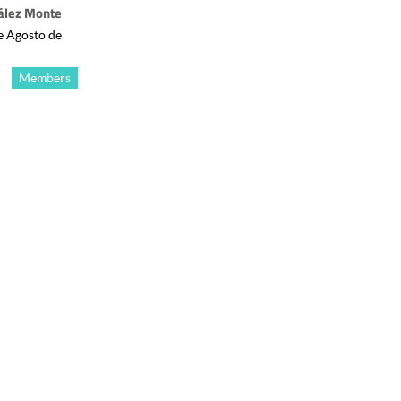
ález Monte
e Agosto de
Members