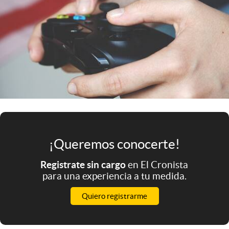
Infotechnology
Clase
Clima
Mundial 2026
Eventos Corporativos
El Cronista Studio
Mediakit
¡Queremos conocerte!
abre en nueva pestaña
Argentina
Registrate sin cargo
en El Cronista
para una experiencia a tu medida.
Quiero registrarme