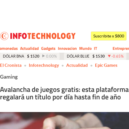
Últimas noticias
Dólar
Suscribite x $800
Members
tomonedas
Actualidad
Gadgets
Innovacion
Mundo
IT
Entrepre
CIO
Business
Economía y Política
DÓLAR BNA
$
1520
0.00
%
DÓLAR BLUE
$
1530
-0.65
%
El Cronista
Infotechnology
Actualidad
Epic Games
Finanzas y Mercados
Gaming
Mercados Online
Avalancha de juegos gratis: esta plataforma
Negocios
regalará un título por día hasta fin de año
Columnistas
Otras secciones
Apertura