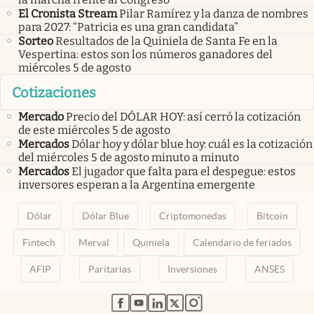
El Cronista Stream
Pilar Ramírez y la danza de nombres
para 2027: “Patricia es una gran candidata”
Sorteo
Resultados de la Quiniela de Santa Fe en la
Vespertina: estos son los números ganadores del
miércoles 5 de agosto
Cotizaciones
Mercado
Precio del DÓLAR HOY: así cerró la cotización
de este miércoles 5 de agosto
Mercados
Dólar hoy y dólar blue hoy: cuál es la cotización
del miércoles 5 de agosto minuto a minuto
Mercados
El jugador que falta para el despegue: estos
inversores esperan a la Argentina emergente
Dólar
Dólar Blue
Criptomonedas
Bitcoin
Fintech
Merval
Quiniela
Calendario de feriados
AFIP
Paritarias
Inversiones
ANSES
abre en nueva pestaña
abre en nueva pestaña
abre en nueva pestaña
abre en nueva pestaña
abre en nueva pestaña