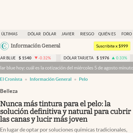
Últimas noticias
ÚLTIMAS
DÓLAR
DÓLAR
JAVIER
RIESGO
QUIÉN ES
FORO
Dólar
NOTICIAS
BLUE
MILEI
PAÍS
QUIÉN
Argentina
Información General
Members
Suscribite x $999
España
Economía y Política
-0.32
%
DÓLAR TARJETA
$
1976
0.33
%
DÓLAR MEP
$
México
 es la cotización del miércoles 5 de agosto minuto a minuto
Dólar ho
Finanzas y Mercados
USA
El Cronista
Información General
Pelo
Mercados Online
Colombia
Uruguay
Belleza
Negocios
Nunca más tintura para el pelo: la
Columnistas
solución definitiva y natural para cubrir
Otras secciones
las canas y lucir más joven
Apertura
En lugar de optar por soluciones químicas tradicionales,