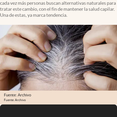
cada vez más personas buscan alternativas naturales para
Infotechnology
tratar este cambio, con el fin de mantener la salud capilar.
Clase
Una de estas, ya marca tendencia.
Clima
Mundial 2026
Eventos Corporativos
El Cronista Studio
Mediakit
abre en nueva pestaña
Argentina
Fuente: Archivo
Fuente: Archivo