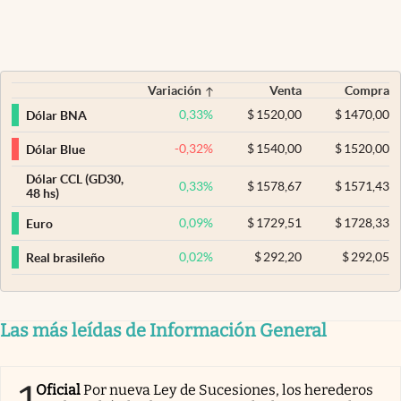
Variación
Venta
Compra
0,33
%
$
1520,00
$
1470,00
Dólar BNA
-0,32
%
$
1540,00
$
1520,00
Dólar Blue
Dólar CCL (GD30,
0,33
%
$
1578,67
$
1571,43
48 hs)
0,09
%
$
1729,51
$
1728,33
Euro
0,02
%
$
292,20
$
292,05
Real brasileño
Las más leídas de Información General
Oficial
Por nueva Ley de Sucesiones, los herederos