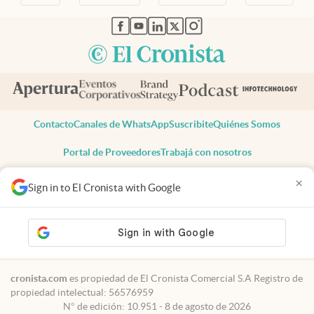
abre en nueva pestaña
abre en nueva pestaña
abre en nueva pestaña
abre en nueva pestaña
abre en nueva pestaña
Contacto
Canales de WhatsApp
Suscribite
Quiénes Somos
Portal de Proveedores
Trabajá con nosotros
Copyright 2025 cronista.com
×
Sign in to El Cronista with Google
Todos los derechos reservados
Términos y condiciones
Privacidad
Consentimiento
Tel:
+54 11 7078-3270
cronista.com
es propiedad de El Cronista Comercial S.A Registro de
propiedad intelectual: 56576959
N° de edición: 10.951 - 8 de agosto de 2026