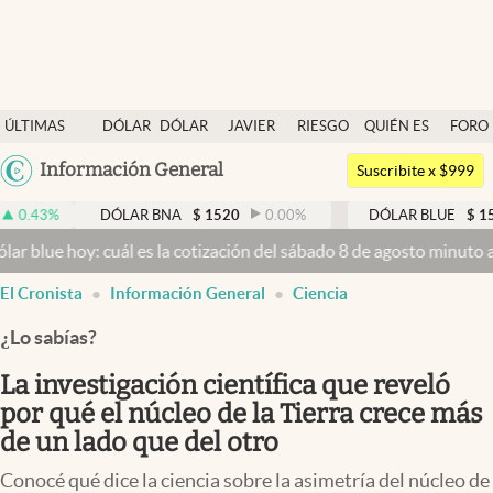
Últimas noticias
ÚLTIMAS
DÓLAR
DÓLAR
JAVIER
RIESGO
QUIÉN ES
FORO
Dólar
NOTICIAS
BLUE
MILEI
PAÍS
QUIÉN
Argentina
Información General
Members
Suscribite x $999
España
Economía y Política
DÓLAR BNA
$
1520
0.00
%
DÓLAR BLUE
$
1525
-0.3
México
: cuál es la cotización del sábado 8 de agosto minuto a minuto
Dóla
Finanzas y Mercados
USA
El Cronista
Información General
Ciencia
Mercados Online
Colombia
Uruguay
¿Lo sabías?
Negocios
La investigación científica que reveló
Columnistas
por qué el núcleo de la Tierra crece más
Otras secciones
de un lado que del otro
Apertura
Conocé qué dice la ciencia sobre la asimetría del núcleo de