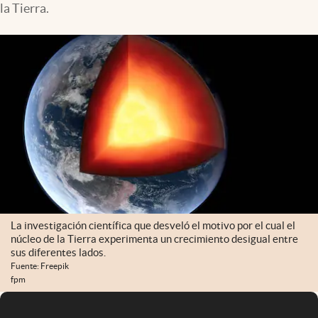
la Tierra.
Infotechnology
Clase
Clima
Mundial 2026
Eventos Corporativos
El Cronista Studio
Mediakit
abre en nueva pestaña
Argentina
La investigación científica que desveló el motivo por el cual el
núcleo de la Tierra experimenta un crecimiento desigual entre
sus diferentes lados.
Fuente: Freepik
fpm