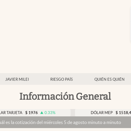
JAVIER MILEI
RIESGO PAÍS
QUIÉN ES QUIÉN
Información General
TA
$
1976
0.33
%
DÓLAR MEP
$
1518,45
-0.0
zación del miércoles 5 de agosto minuto a minuto