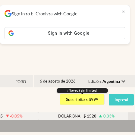
×
Sign in to El Cronista with Google
6 de agosto de 2026
Edición:
Argentina
FORO
¡Navegá sin limites!
Argentina
Suscribite x $999
Ingresá
España
México
5
%
DÓLAR BNA
$
1520
0.33
%
USA
Colombia