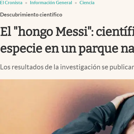
El Cronista
Información General
Ciencia
Infotechnology
Descubrimiento científico
Clase
Clima
El "hongo Messi": cient
Mundial 2026
especie en un parque na
Eventos Corporativos
El Cronista Studio
Los resultados de la investigación se publica
Mediakit
abre en nueva pestaña