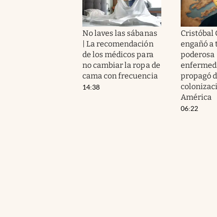
No laves las sábanas
Cristóbal
| La recomendación
engañó a t
de los médicos para
poderosa
no cambiar la ropa de
enfermed
cama con frecuencia
propagó d
colonizac
14:38
América
06:22