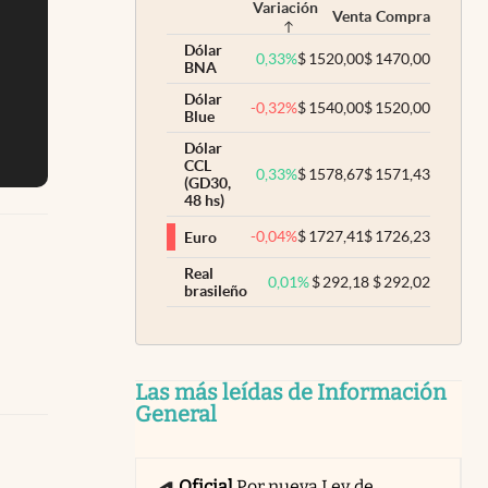
Variación
Venta
Compra
Dólar
0,33
%
$
1520,00
$
1470,00
BNA
Dólar
-0,32
%
$
1540,00
$
1520,00
Blue
Dólar
CCL
0,33
%
$
1578,67
$
1571,43
(GD30,
48 hs)
-0,04
%
$
1727,41
$
1726,23
Euro
Real
0,01
%
$
292,18
$
292,02
brasileño
Las más leídas de Información
General
Oficial
Por nueva Ley de