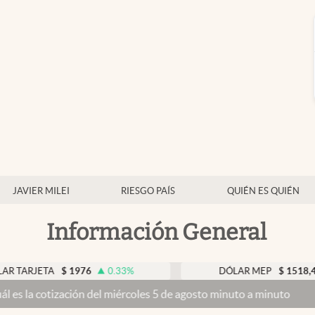
JAVIER MILEI
RIESGO PAÍS
QUIÉN ES QUIÉN
Información General
TA
$
1976
0.33
%
DÓLAR MEP
$
1518,45
-0.0
ación del miércoles 5 de agosto minuto a minuto