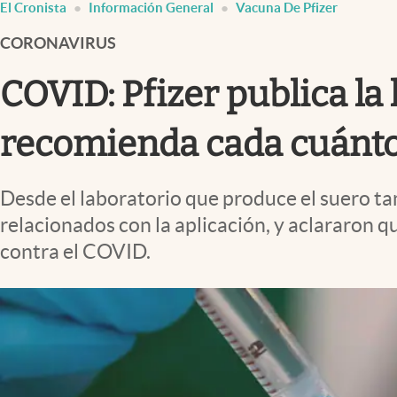
El Cronista
Información General
Vacuna De Pfizer
Infotechnology
CORONAVIRUS
Clase
Clima
COVID: Pfizer publica la
Mundial 2026
recomienda cada cuánto
Eventos Corporativos
El Cronista Studio
Desde el laboratorio que produce el suero 
Mediakit
relacionados con la aplicación, y aclararon 
abre en nueva pestaña
contra el COVID.