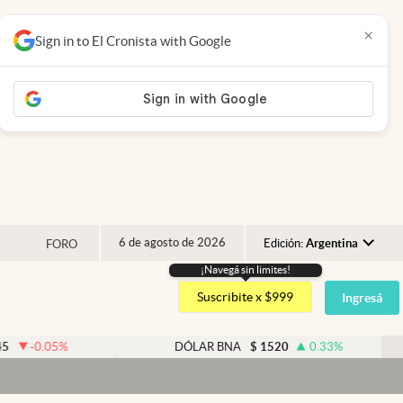
×
Sign in to El Cronista with Google
6 de agosto de 2026
Edición:
Argentina
FORO
¡Navegá sin limites!
Argentina
Suscribite x $999
Ingresá
España
México
5
%
DÓLAR BNA
$
1520
0.33
%
USA
Colombia