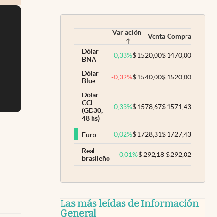
Variación
Venta
Compra
Dólar
0,33
%
$
1520,00
$
1470,00
BNA
Dólar
-0,32
%
$
1540,00
$
1520,00
Blue
Dólar
CCL
0,33
%
$
1578,67
$
1571,43
(GD30,
48 hs)
0,02
%
$
1728,31
$
1727,43
Euro
Real
0,01
%
$
292,18
$
292,02
brasileño
Las más leídas de Información
General