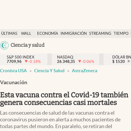
Últimas Noticias
ÚLTIMAS
WALL
ECONOMÍA
INMIGRACIÓN
STREAMING
TIEMPO
Finanzas y economía
NOTICIAS
STREET
Argentina
Ciencia y salud
Wall Street y dólar
Y
España
Inmigración
DÓLAR
S&P 500 INDEX
NASDAQ
DÓLAR B
7709,96
-0.18
%
26.348,35
-0.06
%
México
$
1520
Trending
Cronista USA
Ciencia Y Salud
AstraZeneca
USA
Tiempo
Colombia
Vacunación
Uruguay
Ciencia y salud
Esta vacuna contra el Covid-19 también
Espiritual
genera consecuencias casi mortales
Streaming
Las consecuencias de salud de las vacunas contra el
coronavirus pusieron en alerta a muchos pacientes de
PC y mobile
todas partes del mundo. En paralelo, se retiran del