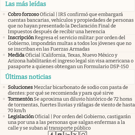
Las más leídas
Cobro forzoso
Oficial | IRS confirmó que embargará
cuentas bancarias, vehículos y propiedades de personas
que no hayan presentado la Declaración Final de
Impuestos después de recibir una herencia
Inscripción
Regresa el servicio militar: por orden del
Gobierno, impondrán multas a todos los jóvenes que no
se inscriban en las Fuerzas Armadas
Medida
Oficial |California, Texas, Nuevo México y
Arizona habilitarán el ingreso legal sin visa americana o
pasaporte a quienes obtengan un Formulario DSP-150
Últimas noticias
Soluciones
Mezclar bicarbonato de sodio con pasta de
dientes: por qué se recomienda y para qué sirve
Tormentón
Se aproxima un diluvio histórico de 72 horas
de tormentas, fuertes lluvias y ráfagas de viento de hasta
70 km/h
Legislación
Oficial | Por orden del Gobierno, castigarán
una por una a las personas que salgan enfermas a la
calle y se suban al transporte público
abre en nueva pestaña
abre en nueva pestaña
abre en nueva pestaña
abre en nueva pestaña
abre en nueva pestaña