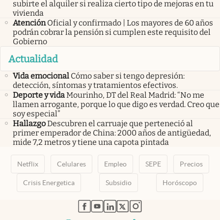
subirte el alquiler si realiza cierto tipo de mejoras en tu
vivienda
Atención
Oficial y confirmado | Los mayores de 60 años
podrán cobrar la pensión si cumplen este requisito del
Gobierno
Actualidad
Vida emocional
Cómo saber si tengo depresión:
detección, síntomas y tratamientos efectivos.
Deporte y vida
Mourinho, DT del Real Madrid: “No me
llamen arrogante, porque lo que digo es verdad. Creo que
soy especial”
Hallazgo
Descubren el carruaje que perteneció al
primer emperador de China: 2000 años de antigüedad,
mide 7,2 metros y tiene una capota pintada
Netflix
Celulares
Empleo
SEPE
Precios
Crisis Energetica
Subsidio
Horóscopo
abre en nueva pestaña
abre en nueva pestaña
abre en nueva pestaña
abre en nueva pestaña
abre en nueva pestaña