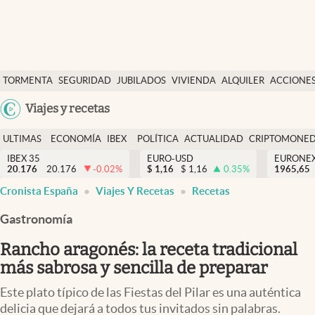
Últimas Noticias
TORMENTA
SEGURIDAD
JUBILADOS
VIVIENDA
ALQUILER
ACCIONE
Economía y finanzas
SOCIAL
Argentina
Viajes y recetas
Política
España
Actualidad
ULTIMAS
ECONOMÍA
IBEX
POLÍTICA
ACTUALIDAD
CRIPTOMONE
México
NOTICIAS
Y
Y
IBEX 35
EURO-USD
EURONE
Criptomonedas
20.176
20.176
-0.02
%
$
1,16
$
1,16
0.35
%
USA
1965,65
FINANZAS
EURO
Cronista España
Viajes Y Recetas
Recetas
Colombia
España
Uruguay
Gastronomía
Rancho aragonés: la receta tradicional
más sabrosa y sencilla de preparar
Este plato típico de las Fiestas del Pilar es una auténtica
delicia que dejará a todos tus invitados sin palabras.