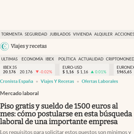
Últimas Noticias
TORMENTA
SEGURIDAD
JUBILADOS
VIVIENDA
ALQUILER
ACCIONE
Economía y finanzas
SOCIAL
Argentina
Viajes y recetas
Política
España
Actualidad
ULTIMAS
ECONOMÍA
IBEX
POLÍTICA
ACTUALIDAD
CRIPTOMONE
México
NOTICIAS
Y
Y
IBEX 35
EURO-USD
EURONE
Criptomonedas
20.176
20.176
-0.02
%
$
1,16
$
1,16
0.01
%
USA
1965,65
FINANZAS
EURO
Cronista España
Viajes Y Recetas
Ofertas Laborales
Colombia
España
Uruguay
Mercado laboral
Piso gratis y sueldo de 1500 euros al
mes: cómo postularse en esta búsqueda
laboral de una importante empresa
Los requisitos para solicitar estos puestos son mínimos y