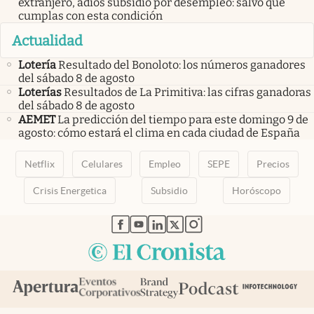
extranjero, adiós subsidio por desempleo: salvo que
cumplas con esta condición
Actualidad
Lotería
Resultado del Bonoloto: los números ganadores
del sábado 8 de agosto
Loterías
Resultados de La Primitiva: las cifras ganadoras
del sábado 8 de agosto
AEMET
La predicción del tiempo para este domingo 9 de
agosto: cómo estará el clima en cada ciudad de España
Netflix
Celulares
Empleo
SEPE
Precios
Crisis Energetica
Subsidio
Horóscopo
abre en nueva pestaña
abre en nueva pestaña
abre en nueva pestaña
abre en nueva pestaña
abre en nueva pestaña