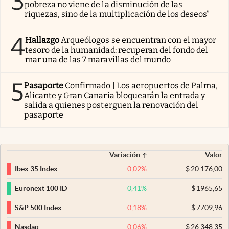
3
pobreza no viene de la disminución de las
riquezas, sino de la multiplicación de los deseos”
4
Hallazgo
Arqueólogos se encuentran con el mayor
tesoro de la humanidad: recuperan del fondo del
mar una de las 7 maravillas del mundo
5
Pasaporte
Confirmado | Los aeropuertos de Palma,
Alicante y Gran Canaria bloquearán la entrada y
salida a quienes posterguen la renovación del
pasaporte
Variación
Valor
-0,02
%
$
20.176,00
Ibex 35 Index
0,41
%
$
1965,65
Euronext 100 ID
-0,18
%
$
7709,96
S&P 500 Index
-0,06
%
$
26.348,35
Nasdaq