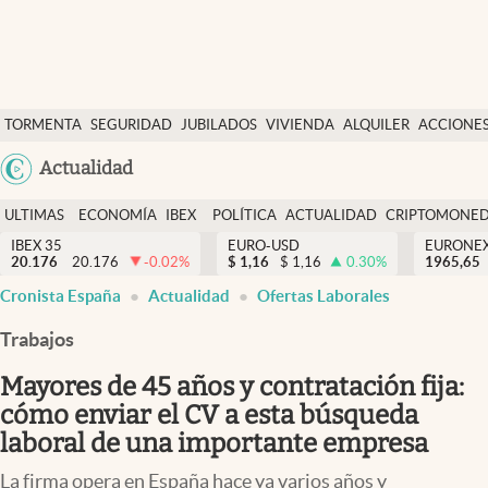
Últimas Noticias
TORMENTA
SEGURIDAD
JUBILADOS
VIVIENDA
ALQUILER
ACCIONE
Economía y finanzas
SOCIAL
Argentina
Actualidad
Política
España
Actualidad
ULTIMAS
ECONOMÍA
IBEX
POLÍTICA
ACTUALIDAD
CRIPTOMONE
México
NOTICIAS
Y
Y
IBEX 35
EURO-USD
EURONE
Criptomonedas
20.176
20.176
-0.02
%
$
1,16
$
1,16
0.30
%
USA
1965,65
FINANZAS
EURO
Cronista España
Actualidad
Ofertas Laborales
Colombia
España
Uruguay
Trabajos
Mayores de 45 años y contratación fija:
cómo enviar el CV a esta búsqueda
laboral de una importante empresa
La firma opera en España hace ya varios años y