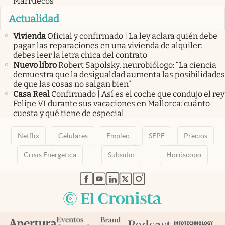
Marruecos
Actualidad
Vivienda
Oficial y confirmado | La ley aclara quién debe
pagar las reparaciones en una vivienda de alquiler:
debes leer la letra chica del contrato
Nuevo libro
Robert Sapolsky, neurobiólogo: “La ciencia
demuestra que la desigualdad aumenta las posibilidades
de que las cosas no salgan bien”
Casa Real
Confirmado | Así es el coche que condujo el rey
Felipe VI durante sus vacaciones en Mallorca: cuánto
cuesta y qué tiene de especial
Netflix
Celulares
Empleo
SEPE
Precios
Crisis Energetica
Subsidio
Horóscopo
abre en nueva pestaña
abre en nueva pestaña
abre en nueva pestaña
abre en nueva pestaña
abre en nueva pestaña