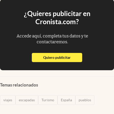
¿Quieres publicitar en
Cronista.com?
Accede aquí, completa tus datos y te
contactaremos.
abre en nueva pestaña
Quiero publicitar
Temas relacionados
viajes
escapadas
Turismo
España
pueblos