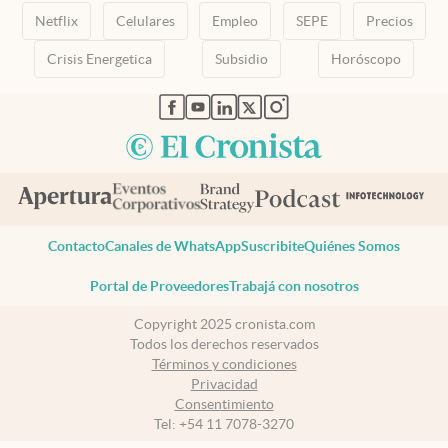
Netflix
Celulares
Empleo
SEPE
Precios
Crisis Energetica
Subsidio
Horóscopo
abre en nueva pestaña
abre en nueva pestaña
abre en nueva pestaña
abre en nueva pestaña
abre en nueva pestaña
Contacto
Canales de WhatsApp
Suscribite
Quiénes Somos
Portal de Proveedores
Trabajá con nosotros
Copyright 2025 cronista.com
Todos los derechos reservados
Términos y condiciones
Privacidad
Consentimiento
Tel:
+54 11 7078-3270