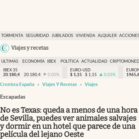
Últimas Noticias
TORMENTA
SEGURIDAD
JUBILADOS
VIVIENDA
ALQUILER
ACCIONE
Economía y finanzas
SOCIAL
Argentina
Viajes y recetas
Política
España
Actualidad
ULTIMAS
ECONOMÍA
IBEX
POLÍTICA
ACTUALIDAD
CRIPTOMONE
México
NOTICIAS
Y
Y
IBEX 35
EURO-USD
EURO
Criptomonedas
20.180,4
20.180,4
0.00
%
$
1,15
$
1,15
0.03
%
USA
1965,
FINANZAS
EURO
Cronista España
Viajes Y Recetas
Viajes
Colombia
España
Uruguay
Escapadas
No es Texas: queda a menos de una hora
de Sevilla, puedes ver animales salvajes
y dormir en un hotel que parece de una
película del lejano Oeste