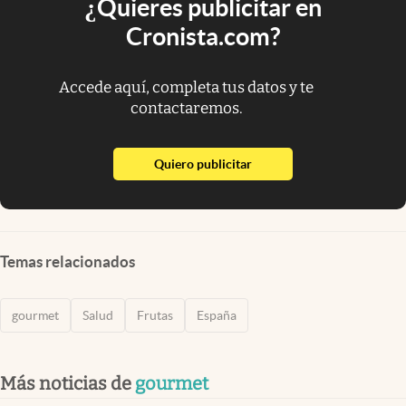
¿Quieres publicitar en
Cronista.com?
Accede aquí, completa tus datos y te
contactaremos.
abre en nueva pestaña
Quiero publicitar
Temas relacionados
gourmet
Salud
Frutas
España
Más noticias de
gourmet