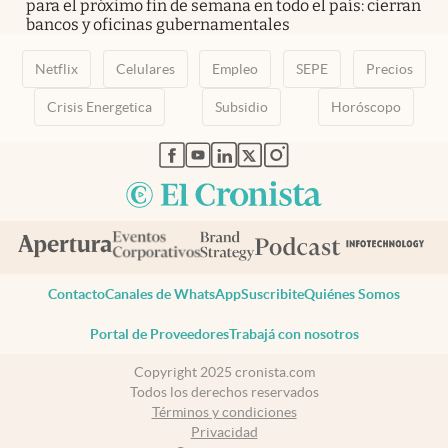
para el próximo fin de semana en todo el país: cierran
bancos y oficinas gubernamentales
Netflix
Celulares
Empleo
SEPE
Precios
Crisis Energetica
Subsidio
Horóscopo
abre en nueva pestaña
abre en nueva pestaña
abre en nueva pestaña
abre en nueva pestaña
abre en nueva pestaña
Contacto
Canales de WhatsApp
Suscribite
Quiénes Somos
Portal de Proveedores
Trabajá con nosotros
Copyright 2025 cronista.com
Todos los derechos reservados
Términos y condiciones
Privacidad