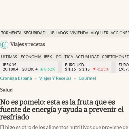
Últimas Noticias
TORMENTA
SEGURIDAD
JUBILADOS
VIVIENDA
ALQUILER
ACCIONE
Economía y finanzas
SOCIAL
Argentina
Viajes y recetas
Política
España
Actualidad
ULTIMAS
ECONOMÍA
IBEX
POLÍTICA
ACTUALIDAD
CRIPTOMONE
México
NOTICIAS
Y
Y
IBEX 35
EURO-USD
EURO
Criptomonedas
20.180,4
20.180,4
0.62
%
$
1,15
$
1,15
-0.23
%
USA
1957
FINANZAS
EURO
Cronista España
Viajes Y Recetas
Gourmet
Colombia
España
Uruguay
Salud
No es pomelo: esta es la fruta que es
fuente de energía y ayuda a prevenir el
resfriado
El higo es otro de los alimentos nutritivos que proviene de