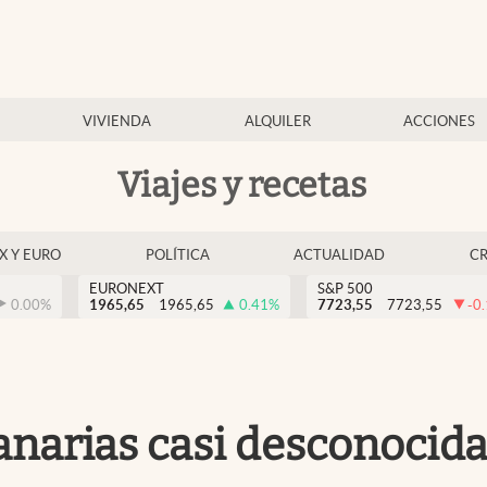
VIVIENDA
ALQUILER
ACCIONES
Viajes y recetas
EX Y EURO
POLÍTICA
ACTUALIDAD
C
EURONEXT
S&P 500
0.00
%
1965,65
1965,65
0.41
%
7723,55
7723,55
-0
Canarias casi desconocida