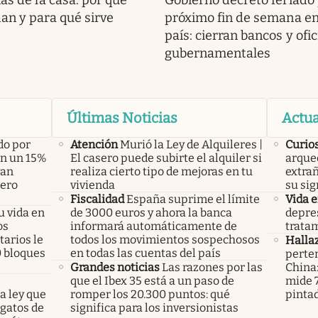
as de la casa: por qué
Gobierno decretó feriado 
an y para qué sirve
próximo fin de semana en
país: cierran bancos y ofi
gubernamentales
Últimas Noticias
Actua
do por
Atención
Murió la Ley de Alquileres |
Curio
án un 15%
El casero puede subirte el alquiler si
arque
yan
realiza cierto tipo de mejoras en tu
extrañ
pero
vivienda
su sig
Fiscalidad
España suprime el límite
Vida 
u vida en
de 3000 euros y ahora la banca
depres
os
informará automáticamente de
tratam
arios le
todos los movimientos sospechosos
Halla
0 bloques
en todas las cuentas del país
perte
Grandes noticias
Las razones por las
China
que el Ibex 35 está a un paso de
mide 7
a ley que
romper los 20.300 puntos: qué
pinta
gatos de
significa para los inversionistas