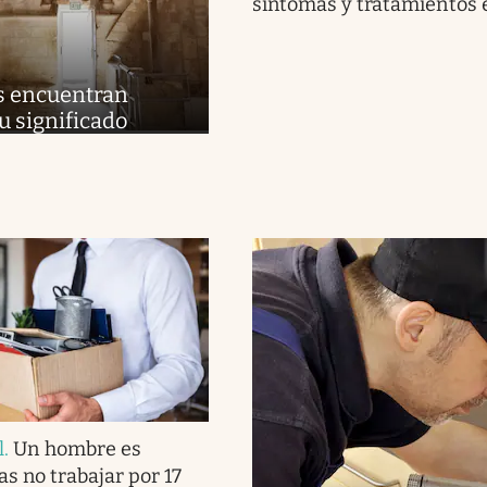
síntomas y tratamientos e
s encuentran
u significado
l
.
Un hombre es
as no trabajar por 17