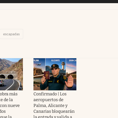
escapadas
 obra más
Confirmado | Los
e de la
aeropuertos de
 con nueve
Palma, Alicante y
dos
Canarias bloquearán
que la
la entrada y salida a