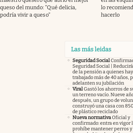
maestro quesero que abrió el mejor
en las esquin
queso del mundo: “Qué delicia,
lo recomiend
podría vivir a queso”
hacerlo
Las más leidas
Seguridad Social
Confirma
Seguridad Social | Reducir
de la pensión a quienes ha
trabajado más de 40 años, 
adelanten su jubilación
Viral
Gastó los ahorros de s
un terreno vacío. Nueve añ
después, un grupo de volunt
construyó una casa con 85
de plástico reciclado
Nueva normativa
Oficial y
confirmado: entra en vigor l
prohíbe mantener perros y 