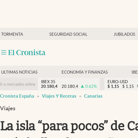
Últimas Noticias
TORMENTA
SEGURIDAD SOCIAL
JUBILADOS
Economía y finanzas
Política
Actualidad
Criptomonedas
ULTIMAS NOTICIAS
ECONOMÍA Y FINANZAS
IB
IBEX 35
EURO-USD
Ir a mercados online
20.180,4
20.180,4
0.62
%
$
1,15
$
1,15
Cronista España
Viajes Y Recetas
Canarias
Viajes
La isla “para pocos” de 