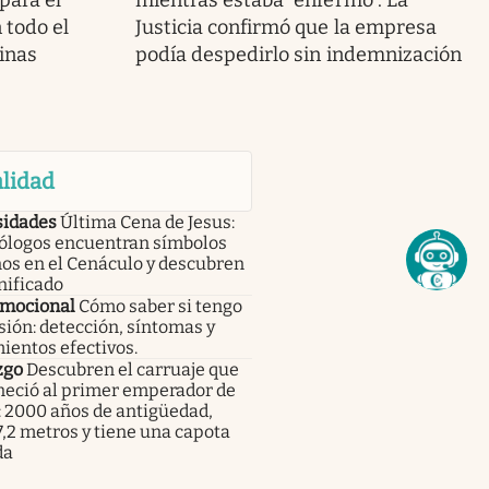
para el
mientras estaba “enfermo”. La
 todo el
Justicia confirmó que la empresa
cinas
podía despedirlo sin indemnización
lidad
sidades
Última Cena de Jesus:
ólogos encuentran símbolos
os en el Cenáculo y descubren
nificado
emocional
Cómo saber si tengo
ión: detección, síntomas y
ientos efectivos.
zgo
Descubren el carruaje que
neció al primer emperador de
: 2000 años de antigüedad,
,2 metros y tiene una capota
da