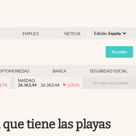
Edición:
España
EMPLEO
NETFLIX
Argentina
Acceder
España
México
RIPTOMONEDAS
BANCA
SEGURIDAD SOCIAL
USA
NASDAQ
Colombia
Ver más cotizaciones
.17
%
26.363,44
26.363,44
-0.83
%
Uruguay
 que tiene las playas