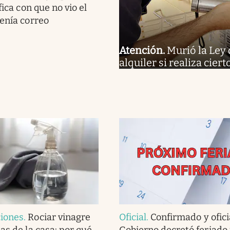
fica con que no vio el
tenía correo
Atención
.
Murió la Ley 
alquiler si realiza cier
iones
.
Rociar vinagre
Oficial
.
Confirmado y oficia