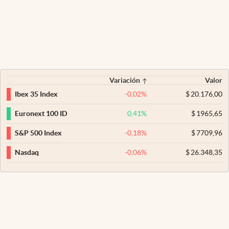
Variación
Valor
-0,02
%
$
20.176,00
Ibex 35 Index
0,41
%
$
1965,65
Euronext 100 ID
-0,18
%
$
7709,96
S&P 500 Index
-0,06
%
$
26.348,35
Nasdaq