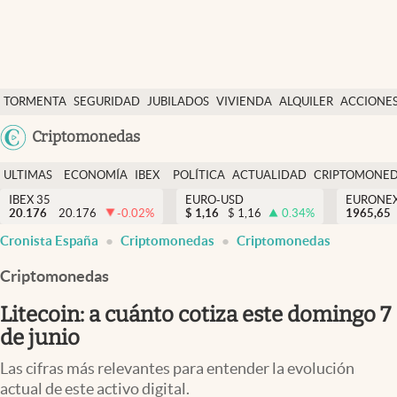
Últimas Noticias
TORMENTA
SEGURIDAD
JUBILADOS
VIVIENDA
ALQUILER
ACCIONE
Economía y finanzas
SOCIAL
Argentina
Criptomonedas
Política
España
Actualidad
ULTIMAS
ECONOMÍA
IBEX
POLÍTICA
ACTUALIDAD
CRIPTOMONE
México
NOTICIAS
Y
Y
IBEX 35
EURO-USD
EURONE
Criptomonedas
20.176
20.176
-0.02
%
$
1,16
$
1,16
0.34
%
USA
1965,65
FINANZAS
EURO
Cronista España
Criptomonedas
Criptomonedas
Colombia
España
Uruguay
Criptomonedas
Litecoin: a cuánto cotiza este domingo 7
de junio
Las cifras más relevantes para entender la evolución
actual de este activo digital.