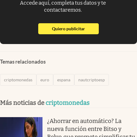
Accede aquí, completa tus datos y te
contactaremos.
abre en nueva pestaña
Quiero publicitar
Temas relacionados
criptomonedas
euro
espana
nautcriptoesp
Más noticias de
criptomonedas
¿Ahorrar en automático? La
nueva función entre Bitso y
Belvo que promete simplificar tu