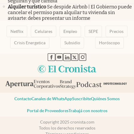
seguirán y qué cambia
Alquiler turístico
Se despide Airbnb | El Gobierno puede
cancelar el permiso para alquilar tu vivienda sin
avisarte: debes presentar un informe
Netflix
Celulares
Empleo
SEPE
Precios
Crisis Energetica
Subsidio
Horóscopo
abre en nueva pestaña
abre en nueva pestaña
abre en nueva pestaña
abre en nueva pestaña
abre en nueva pestaña
Contacto
Canales de WhatsApp
Suscribite
Quiénes Somos
Portal de Proveedores
Trabajá con nosotros
Copyright 2025 cronista.com
Todos los derechos reservados
Términos y condiciones