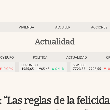
VIVIENDA
ALQUILER
ACCIONES
Actualidad
EX Y EURO
POLÍTICA
ACTUALIDAD
C
EURONEXT
S&P 500
-0.02
%
1965,65
1965,65
0.41
%
7723,55
7723,55
-0
“Las reglas de la felicida