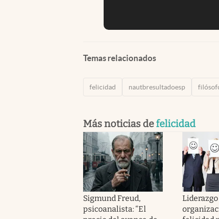
Temas relacionados
felicidad
nautbresultadoesp
filósof
Más noticias de
felicidad
Sigmund Freud,
Liderazgo
psicoanalista: “El
organizaci