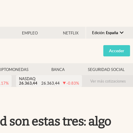
Edición:
España
EMPLEO
NETFLIX
Argentina
Acceder
España
México
RIPTOMONEDAS
BANCA
SEGURIDAD SOCIAL
USA
NASDAQ
Colombia
Ver más cotizaciones
.17
%
26.363,44
26.363,44
-0.83
%
Uruguay
d son estas tres: algo