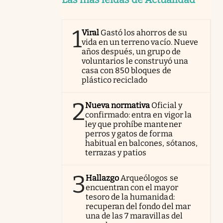
1
Viral
Gastó los ahorros de su
vida en un terreno vacío. Nueve
años después, un grupo de
voluntarios le construyó una
casa con 850 bloques de
plástico reciclado
2
Nueva normativa
Oficial y
confirmado: entra en vigor la
ley que prohíbe mantener
perros y gatos de forma
habitual en balcones, sótanos,
terrazas y patios
3
Hallazgo
Arqueólogos se
encuentran con el mayor
tesoro de la humanidad:
recuperan del fondo del mar
una de las 7 maravillas del