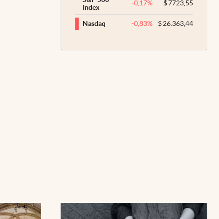
-0,17
%
$
7723,55
Index
-0,83
%
$
26.363,44
Nasdaq