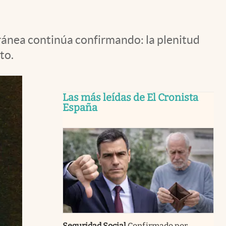
ránea continúa confirmando: la plenitud
to.
Las más leídas de El Cronista
España
Seguridad Social
Confirmado por