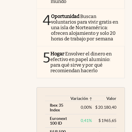
mundo
4
Oportunidad
Buscan
voluntarios para vivir gratis en
una isla de Norteamérica:
ofrecen alojamiento y solo 20
horas de trabajo por semana
5
Hogar
Envolver el dinero en
efectivo en papel aluminio:
para qué sirve y por qué
recomiendan hacerlo
Variación
Valor
Ibex 35
0,00
%
$
20.180,40
Index
Euronext
0,41
%
$
1965,65
100 ID
S&P 500