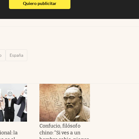
abre en nueva pestaña
Quiero publicitar
o
España
Confucio, filósofo
onal: la
chino: “Si ves a un