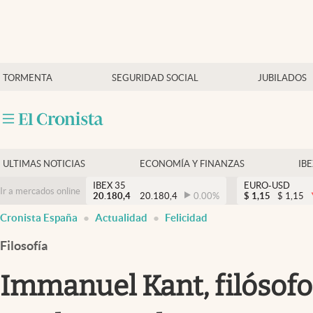
Últimas Noticias
TORMENTA
SEGURIDAD SOCIAL
JUBILADOS
Economía y finanzas
Política
Actualidad
Criptomonedas
ULTIMAS NOTICIAS
ECONOMÍA Y FINANZAS
IB
IBEX 35
EURO-USD
Ir a mercados online
20.180,4
20.180,4
0.00
%
$
1,15
$
1,15
Cronista España
Actualidad
Felicidad
Filosofía
Immanuel Kant, filósofo: 