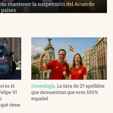
 tras mantener la suspensión del Acuerdo
 países
í es el
Genealogía
.
La lista de 27 apellidos
Felipe VI
que demuestran que eres 100%
n
español
 qué tiene