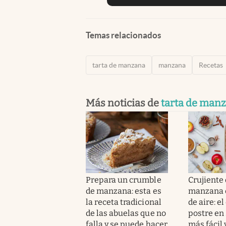
Temas relacionados
tarta de manzana
manzana
Recetas
Más noticias de
tarta de man
Prepara un crumble
Crujiente
de manzana: esta es
manzana e
la receta tradicional
de aire: el
de las abuelas que no
postre en
falla y se puede hacer
más fácil 