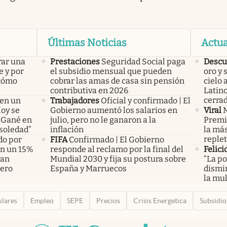
Últimas Noticias
Actua
rar una
Prestaciones
Seguridad Social paga
Descu
e y por
el subsidio mensual que pueden
oro y 
 cómo
cobrar las amas de casa sin pensión
cielo 
contributiva en 2026
Latin
cerra
 en un
Trabajadores
Oficial y confirmado | El
Hoy se
Gobierno aumentó los salarios en
Viral
M
 “Gané en
julio, pero no le ganaron a la
Premio
 soledad”
inflación
la más
replet
do por
FIFA
Confirmado | El Gobierno
án un 15%
responde al reclamo por la final del
Felici
yan
Mundial 2030 y fija su postura sobre
“La po
pero
España y Marruecos
dismin
la mul
ulares
Empleo
SEPE
Precios
Crisis Energetica
Subsidio