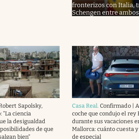
fronterizos con Italia,
Schengen entre ambos
Robert Sapolsky,
Casa Real
.
Confirmado | As
 “La ciencia
coche que condujo el rey 
ue la desigualdad
durante sus vacaciones e
posibilidades de que
Mallorca: cuánto cuesta y
salgan bien”
de especial