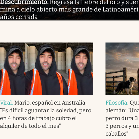
Descubrimiento
.
Regresa la fiebre del oro y sue
mina a cielo abierto más grande de Latinoaméri
años cerrada
Viral
.
Mario, español en Australia:
Filosofía
.
Qué
“Es difícil aguantar la soledad, pero
alemán: “Una
en 4 horas de trabajo cubro el
perro dura 3 
alquiler de todo el mes”
3 perros y u
caballos”