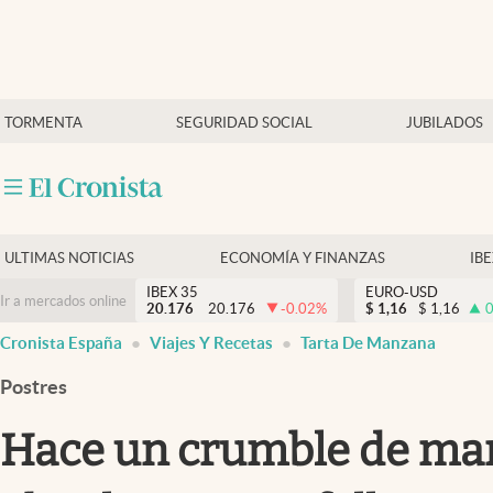
Últimas Noticias
TORMENTA
SEGURIDAD SOCIAL
JUBILADOS
Economía y finanzas
Política
Actualidad
Criptomonedas
ULTIMAS NOTICIAS
ECONOMÍA Y FINANZAS
IB
IBEX 35
EURO-USD
Ir a mercados online
20.176
20.176
-0.02
%
$
1,16
$
1,16
0
Cronista España
Viajes Y Recetas
Tarta De Manzana
Postres
Hace un crumble de manza