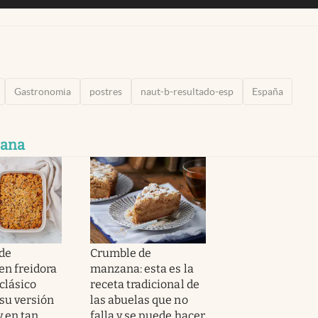
Gastronomia
postres
naut-b-resultado-esp
España
zana
 de
Crumble de
n freidora
manzana: esta es la
 clásico
receta tradicional de
 su versión
las abuelas que no
y en tan
falla y se puede hacer