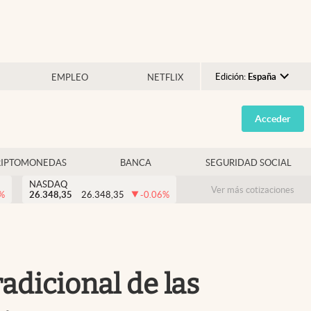
Edición:
España
EMPLEO
NETFLIX
Argentina
Acceder
España
México
RIPTOMONEDAS
BANCA
SEGURIDAD SOCIAL
USA
NASDAQ
Colombia
Ver más cotizaciones
%
26.348,35
26.348,35
-0.06
%
Uruguay
adicional de las