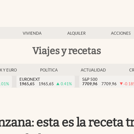
VIVIENDA
ALQUILER
ACCIONES
Viajes y recetas
EX Y EURO
POLÍTICA
ACTUALIDAD
C
EURONEXT
S&P 500
.01
%
1965,65
1965,65
0.41
%
7709,96
7709,96
-0.18
na: esta es la receta tr