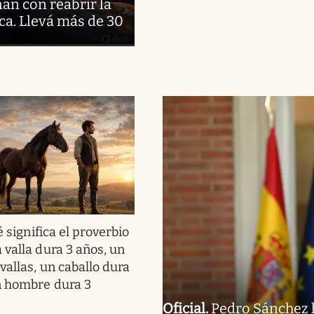
ñan con reabrir la
ca. Llevá más de 30
 significa el proverbio
 valla dura 3 años, un
vallas, un caballo dura
n hombre dura 3
Oficial
.
Pedro Sánchez h