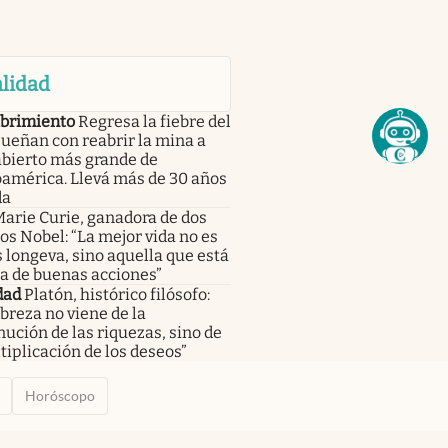
lidad
brimiento
Regresa la fiebre del
sueñan con reabrir la mina a
abierto más grande de
oamérica. Llevá más de 30 años
da
arie Curie, ganadora de dos
s Nobel: “La mejor vida no es
 longeva, sino aquella que está
a de buenas acciones”
dad
Platón, histórico filósofo:
breza no viene de la
ución de las riquezas, sino de
tiplicación de los deseos”
Horóscopo