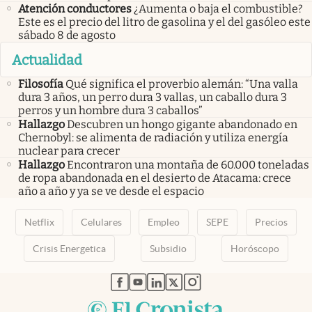
Atención conductores
¿Aumenta o baja el combustible?
Este es el precio del litro de gasolina y el del gasóleo este
sábado 8 de agosto
Actualidad
Filosofía
Qué significa el proverbio alemán: “Una valla
dura 3 años, un perro dura 3 vallas, un caballo dura 3
perros y un hombre dura 3 caballos”
Hallazgo
Descubren un hongo gigante abandonado en
Chernobyl: se alimenta de radiación y utiliza energía
nuclear para crecer
Hallazgo
Encontraron una montaña de 60.000 toneladas
de ropa abandonada en el desierto de Atacama: crece
año a año y ya se ve desde el espacio
Netflix
Celulares
Empleo
SEPE
Precios
Crisis Energetica
Subsidio
Horóscopo
abre en nueva pestaña
abre en nueva pestaña
abre en nueva pestaña
abre en nueva pestaña
abre en nueva pestaña