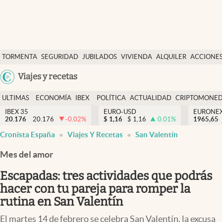
Últimas Noticias
TORMENTA
SEGURIDAD
JUBILADOS
VIVIENDA
ALQUILER
ACCIONE
Economía y finanzas
SOCIAL
Argentina
Viajes y recetas
Política
España
Actualidad
ULTIMAS
ECONOMÍA
IBEX
POLÍTICA
ACTUALIDAD
CRIPTOMONE
México
NOTICIAS
Y
Y
IBEX 35
EURO-USD
EURONE
Criptomonedas
20.176
20.176
-0.02
%
$
1,16
$
1,16
0.01
%
USA
1965,65
FINANZAS
EURO
Cronista España
Viajes Y Recetas
San Valentín
Colombia
España
Uruguay
Mes del amor
Escapadas: tres actividades que podrás
hacer con tu pareja para romper la
rutina en San Valentín
El martes 14 de febrero se celebra San Valentín, la excusa