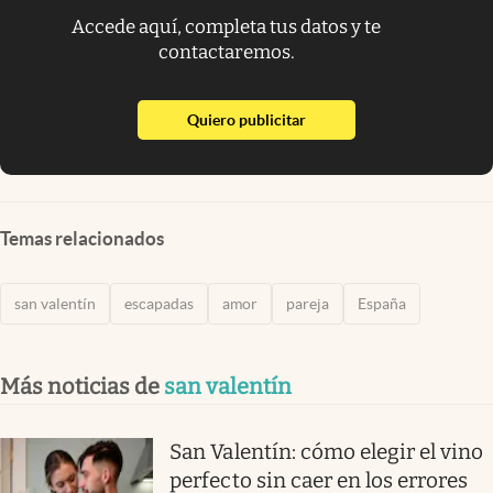
Accede aquí, completa tus datos y te
contactaremos.
abre en nueva pestaña
Quiero publicitar
Temas relacionados
san valentín
escapadas
amor
pareja
España
Más noticias de
san valentín
San Valentín: cómo elegir el vino
perfecto sin caer en los errores