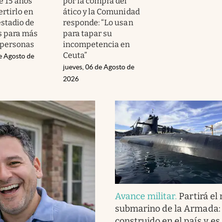
e 15 años
por la compra del
rtirlo en
ático y la Comunidad
stadio de
responde: “Lo usan
s para más
para tapar su
 personas
incompetencia en
Ceuta”
e Agosto de
jueves, 06 de Agosto de
2026
Avance militar
.
Partirá el
submarino de la Armada:
construido en el país y es