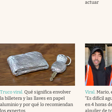
actuar
Truco viral
.
Qué significa envolver
Viral
.
Mario, 
la billetera y las llaves en papel
“Es difícil a
aluminio y por qué lo recomiendan
en 4 horas de
los expertos
alquiler de t