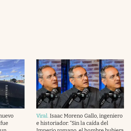
 nuevo
Viral
.
Isaac Moreno Gallo, ingeniero
 fue
e historiador: “Sin la caída del
 un
Imperio romano, el hombre hubiera