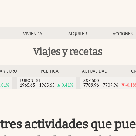
VIVIENDA
ALQUILER
ACCIONES
Viajes y recetas
EX Y EURO
POLÍTICA
ACTUALIDAD
C
EURONEXT
S&P 500
.01
%
1965,65
1965,65
0.41
%
7709,96
7709,96
-0.18
 tres actividades que pue