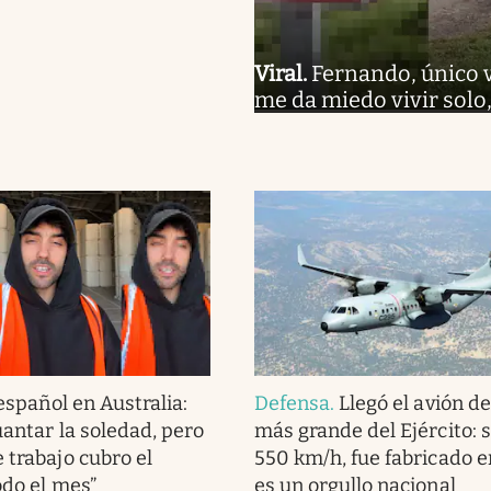
Viral
.
Fernando, único 
me da miedo vivir solo
español en Australia:
Defensa
.
Llegó el avión d
guantar la soledad, pero
más grande del Ejército: 
 trabajo cubro el
550 km/h, fue fabricado en
odo el mes”
es un orgullo nacional