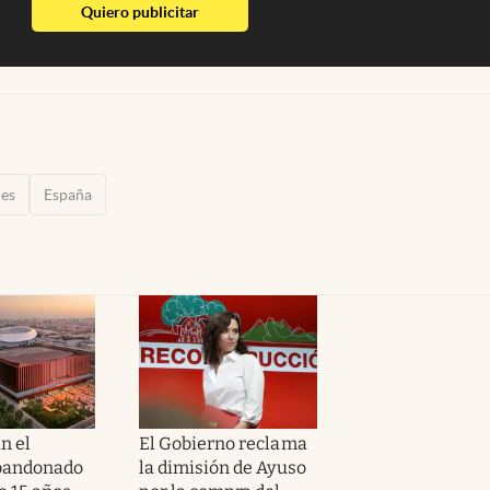
abre en nueva pestaña
Quiero publicitar
jes
España
n el
El Gobierno reclama
abandonado
la dimisión de Ayuso