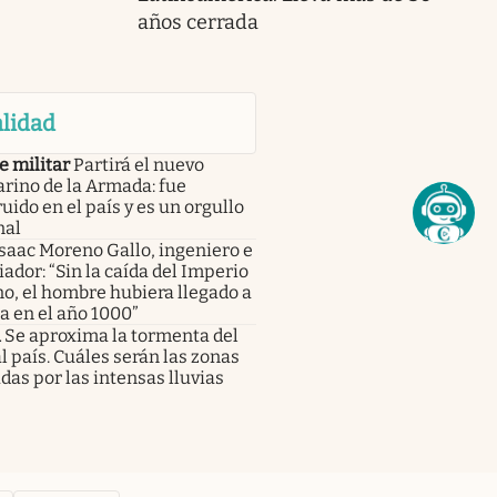
años cerrada
lidad
e militar
Partirá el nuevo
rino de la Armada: fue
uido en el país y es un orgullo
nal
saac Moreno Gallo, ingeniero e
iador: “Sin la caída del Imperio
o, el hombre hubiera llegado a
a en el año 1000”
a
Se aproxima la tormenta del
al país. Cuáles serán las zonas
das por las intensas lluvias