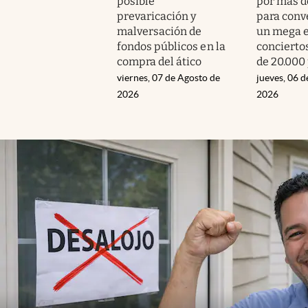
posible
por más d
prevaricación y
para conve
malversación de
un mega e
fondos públicos en la
concierto
compra del ático
de 20.000
viernes, 07 de Agosto de
jueves, 06 d
2026
2026