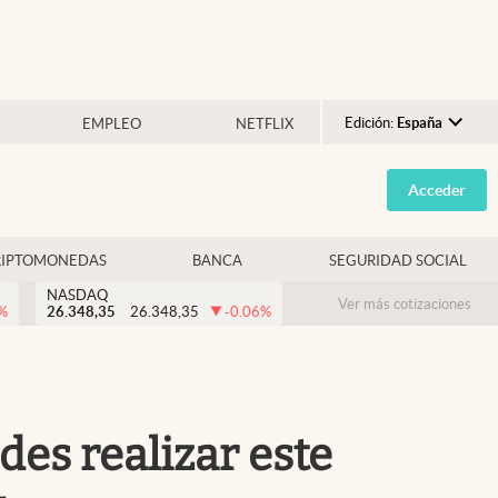
Edición:
España
EMPLEO
NETFLIX
Argentina
Acceder
España
México
RIPTOMONEDAS
BANCA
SEGURIDAD SOCIAL
USA
NASDAQ
Colombia
Ver más cotizaciones
%
26.348,35
26.348,35
-0.06
%
Uruguay
des realizar este