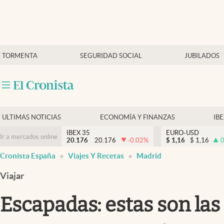
Últimas Noticias
TORMENTA
SEGURIDAD SOCIAL
JUBILADOS
Economía y finanzas
Política
Actualidad
Criptomonedas
ULTIMAS NOTICIAS
ECONOMÍA Y FINANZAS
IB
IBEX 35
EURO-USD
Ir a mercados online
20.176
20.176
-0.02
%
$
1,16
$
1,16
0
Cronista España
Viajes Y Recetas
Madrid
Viajar
Escapadas: estas son las