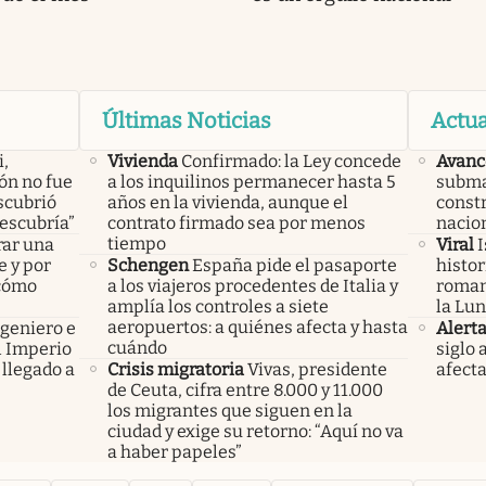
Últimas Noticias
Actua
i,
Vivienda
Confirmado: la Ley concede
Avanc
lón no fue
a los inquilinos permanecer hasta 5
subma
scubrió
años en la vivienda, aunque el
constr
descubría”
contrato firmado sea por menos
nacio
tiempo
rar una
Viral
I
e y por
Schengen
España pide el pasaporte
histor
 cómo
a los viajeros procedentes de Italia y
roman
amplía los controles a siete
la Lun
aeropuertos: a quiénes afecta y hasta
ngeniero e
Alert
cuándo
el Imperio
siglo 
llegado a
Crisis migratoria
Vivas, presidente
afecta
de Ceuta, cifra entre 8.000 y 11.000
los migrantes que siguen en la
ciudad y exige su retorno: “Aquí no va
a haber papeles”