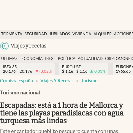
Últimas Noticias
TORMENTA
SEGURIDAD
JUBILADOS
VIVIENDA
ALQUILER
ACCIONE
Economía y finanzas
SOCIAL
Argentina
Viajes y recetas
Política
España
Actualidad
ULTIMAS
ECONOMÍA
IBEX
POLÍTICA
ACTUALIDAD
CRIPTOMONE
México
NOTICIAS
Y
Y
IBEX 35
EURO-USD
EURONE
Criptomonedas
20.176
20.176
-0.02
%
$
1,16
$
1,16
0.33
%
USA
1965,65
FINANZAS
EURO
Cronista España
Viajes Y Recetas
Turismo
Colombia
España
Uruguay
Turismo nacional
Escapadas: está a 1 hora de Mallorca y
tiene las playas paradisiacas con agua
turquesa más lindas
Este encantador pueblito pesquero cuenta con unas