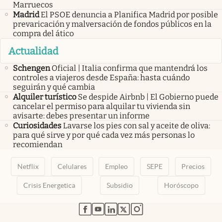
Marruecos
Madrid
El PSOE denuncia a Planifica Madrid por posible
prevaricación y malversación de fondos públicos en la
compra del ático
Actualidad
Schengen
Oficial | Italia confirma que mantendrá los
controles a viajeros desde España: hasta cuándo
seguirán y qué cambia
Alquiler turístico
Se despide Airbnb | El Gobierno puede
cancelar el permiso para alquilar tu vivienda sin
avisarte: debes presentar un informe
Curiosidades
Lavarse los pies con sal y aceite de oliva:
para qué sirve y por qué cada vez más personas lo
recomiendan
Netflix
Celulares
Empleo
SEPE
Precios
Crisis Energetica
Subsidio
Horóscopo
abre en nueva pestaña
abre en nueva pestaña
abre en nueva pestaña
abre en nueva pestaña
abre en nueva pestaña