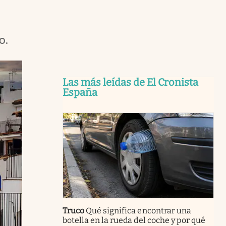
o.
Las más leídas de El Cronista
España
Truco
Qué significa encontrar una
botella en la rueda del coche y por qué