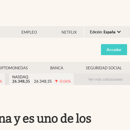
Edición:
España
EMPLEO
NETFLIX
Argentina
Acceder
España
México
RIPTOMONEDAS
BANCA
SEGURIDAD SOCIAL
USA
NASDAQ
Colombia
Ver más cotizaciones
%
26.348,35
26.348,35
-0.06
%
Uruguay
a y es uno de los