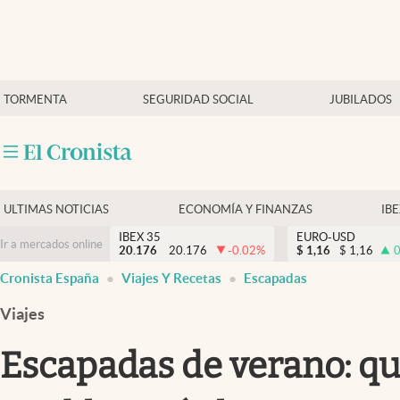
Últimas Noticias
TORMENTA
SEGURIDAD SOCIAL
JUBILADOS
Economía y finanzas
Política
Actualidad
Criptomonedas
ULTIMAS NOTICIAS
ECONOMÍA Y FINANZAS
IB
IBEX 35
EURO-USD
Ir a mercados online
20.176
20.176
-0.02
%
$
1,16
$
1,16
0
Cronista España
Viajes Y Recetas
Escapadas
Viajes
Escapadas de verano: qu