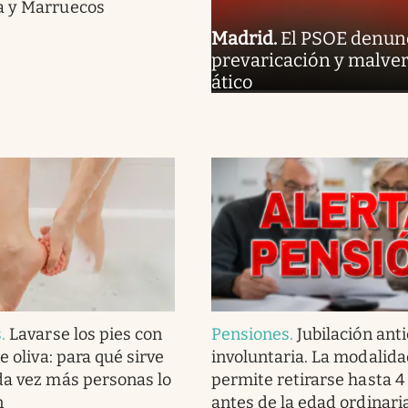
a y Marruecos
Madrid
.
El PSOE denunc
prevaricación y malver
ático
s
.
Lavarse los pies con
Pensiones
.
Jubilación ant
de oliva: para qué sirve
involuntaria. La modalid
da vez más personas lo
permite retirarse hasta 4
n
antes de la edad ordinari