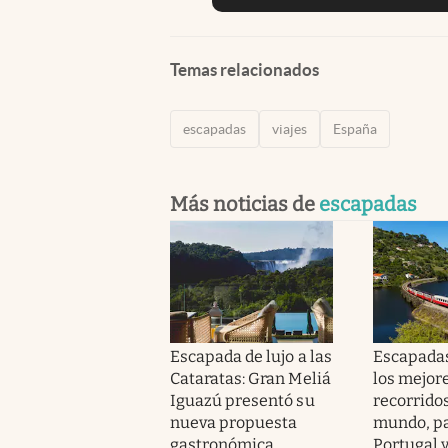
Temas relacionados
escapadas
viajes
España
Más noticias de
escapadas
Escapada de lujo a las
Escapadas
Cataratas: Gran Meliá
los mejor
Iguazú presentó su
recorridos
nueva propuesta
mundo, pa
gastronómica
Portugal 