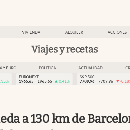
VIVIENDA
ALQUILER
ACCIONES
Viajes y recetas
EX Y EURO
POLÍTICA
ACTUALIDAD
C
EURONEXT
S&P 500
.35
%
1965,65
1965,65
0.41
%
7709,96
7709,96
-0.18
eda a 130 km de Barcelon