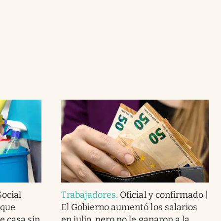
ocial
Trabajadores
.
Oficial y confirmado |
 que
El Gobierno aumentó los salarios
e casa sin
en julio, pero no le ganaron a la