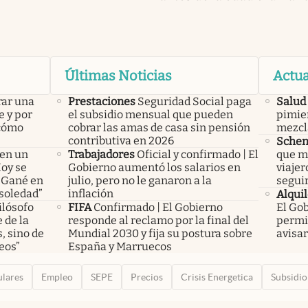
Últimas Noticias
Actua
rar una
Prestaciones
Seguridad Social paga
Salud
e y por
el subsidio mensual que pueden
pimien
 cómo
cobrar las amas de casa sin pensión
mezcl
contributiva en 2026
Sche
 en un
Trabajadores
Oficial y confirmado | El
que m
Hoy se
Gobierno aumentó los salarios en
viajer
 “Gané en
julio, pero no le ganaron a la
segui
 soledad”
inflación
Alquil
ilósofo
FIFA
Confirmado | El Gobierno
El Gob
 de la
responde al reclamo por la final del
permis
, sino de
Mundial 2030 y fija su postura sobre
avisar
eos”
España y Marruecos
ulares
Empleo
SEPE
Precios
Crisis Energetica
Subsidio