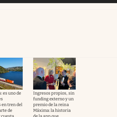
: es uno de
Ingresos propios, sin
es
funding externo y un
 en tren del
premio de la reina
rte de
Máxima: la historia
y cuesta
de la app que