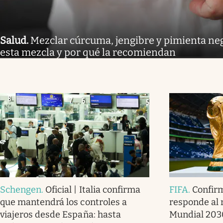
Salud
.
Mezclar cúrcuma, jengibre y pimienta neg
esta mezcla y por qué la recomiendan
Schengen
.
Oficial | Italia confirma
FIFA
.
Confirm
que mantendrá los controles a
responde al r
viajeros desde España: hasta
Mundial 2030