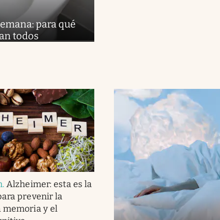
 semana: para qué
lan todos
n
.
Alzheimer: esta es la
para prevenir la
a memoria y el