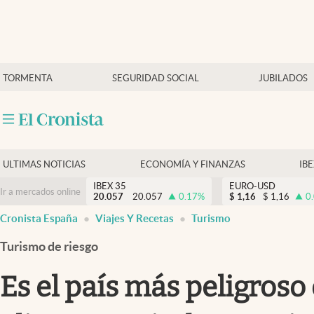
Últimas Noticias
TORMENTA
SEGURIDAD SOCIAL
JUBILADOS
Economía y finanzas
Política
Actualidad
Criptomonedas
ULTIMAS NOTICIAS
ECONOMÍA Y FINANZAS
IB
IBEX 35
EURO-USD
Ir a mercados online
20.057
20.057
0.17
%
$
1,16
$
1,16
0
Cronista España
Viajes Y Recetas
Turismo
Turismo de riesgo
Es el país más peligros