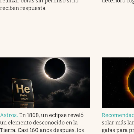
realizar obras sin permiso si no
deterioro co
reciben respuesta
Astros
.
En 1868, un eclipse reveló
Recomendac
un elemento desconocido en la
solar más lar
Tierra. Casi 160 años después, los
gafas para pr