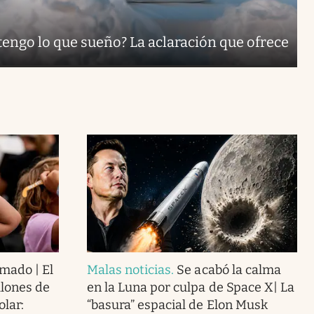
tengo lo que sueño? La aclaración que ofrece
mado | El
Malas noticias
.
Se acabó la calma
llones de
en la Luna por culpa de Space X| La
olar:
“basura” espacial de Elon Musk