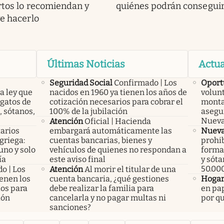
rtos lo recomiendan y
quiénes podrán conseguir
ve hacerlo
Últimas Noticias
Actua
Seguridad Social
Confirmado | Los
Oport
a ley que
nacidos en 1960 ya tienen los años de
volunt
gatos de
cotización necesarios para cobrar el
monta
, sótanos,
100% de la jubilación
asegu
Nueva
Atención
Oficial | Hacienda
arios
embargará automáticamente las
Nueva
 griega:
cuentas bancarias, bienes y
prohib
uno y solo
vehículos de quienes no respondan a
forma 
ía
este aviso final
y sóta
50.00
o | Los
Atención
Al morir el titular de una
ienen los
cuenta bancaria, ¿qué gestiones
Hoga
ios para
debe realizar la familia para
en pap
ión
cancelarla y no pagar multas ni
por q
sanciones?