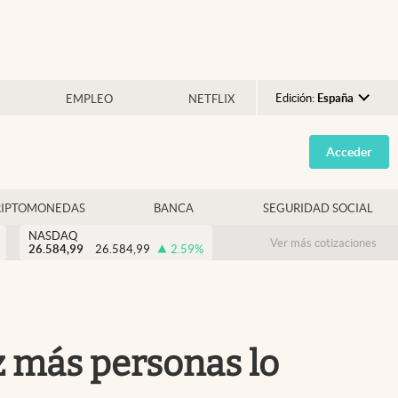
Edición:
España
EMPLEO
NETFLIX
Argentina
Acceder
España
México
RIPTOMONEDAS
BANCA
SEGURIDAD SOCIAL
USA
NASDAQ
Colombia
Ver más cotizaciones
26.584,99
26.584,99
2.59
%
Uruguay
z más personas lo