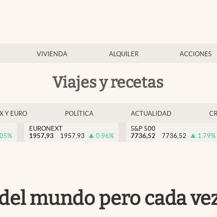
VIVIENDA
ALQUILER
ACCIONES
Viajes y recetas
EX Y EURO
POLÍTICA
ACTUALIDAD
C
EURONEXT
S&P 500
.05
%
1957,93
1957,93
0.96
%
7736,52
7736,52
1.79
%
o del mundo pero cada ve