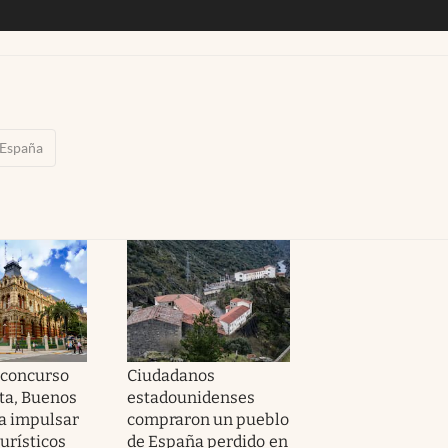
España
 concurso
Ciudadanos
lta, Buenos
estadounidenses
ra impulsar
compraron un pueblo
turísticos
de España perdido en