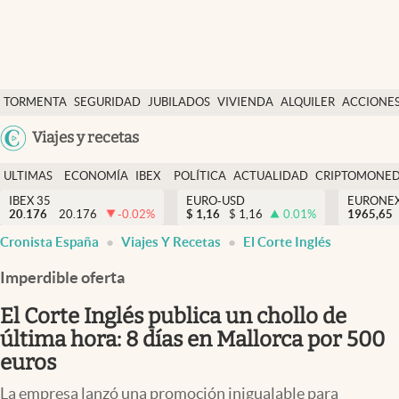
Últimas Noticias
TORMENTA
SEGURIDAD
JUBILADOS
VIVIENDA
ALQUILER
ACCIONE
Economía y finanzas
SOCIAL
Argentina
Viajes y recetas
Política
España
Actualidad
ULTIMAS
ECONOMÍA
IBEX
POLÍTICA
ACTUALIDAD
CRIPTOMONE
México
NOTICIAS
Y
Y
IBEX 35
EURO-USD
EURONE
Criptomonedas
20.176
20.176
-0.02
%
$
1,16
$
1,16
0.01
%
USA
1965,65
FINANZAS
EURO
Cronista España
Viajes Y Recetas
El Corte Inglés
Colombia
España
Uruguay
Imperdible oferta
El Corte Inglés publica un chollo de
última hora: 8 días en Mallorca por 500
euros
La empresa lanzó una promoción inigualable para