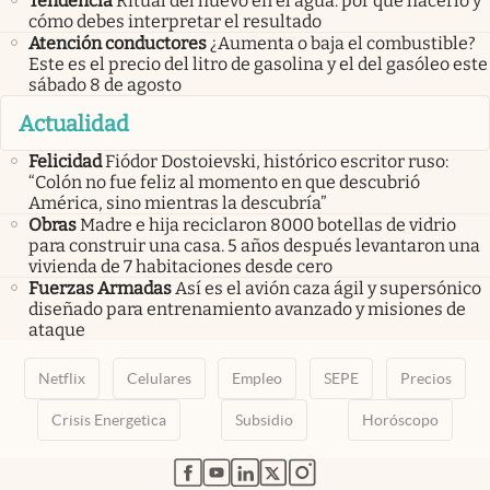
Tendencia
Ritual del huevo en el agua: por qué hacerlo y
cómo debes interpretar el resultado
Atención conductores
¿Aumenta o baja el combustible?
Este es el precio del litro de gasolina y el del gasóleo este
sábado 8 de agosto
Actualidad
Felicidad
Fiódor Dostoievski, histórico escritor ruso:
“Colón no fue feliz al momento en que descubrió
América, sino mientras la descubría”
Obras
Madre e hija reciclaron 8000 botellas de vidrio
para construir una casa. 5 años después levantaron una
vivienda de 7 habitaciones desde cero
Fuerzas Armadas
Así es el avión caza ágil y supersónico
diseñado para entrenamiento avanzado y misiones de
ataque
Netflix
Celulares
Empleo
SEPE
Precios
Crisis Energetica
Subsidio
Horóscopo
abre en nueva pestaña
abre en nueva pestaña
abre en nueva pestaña
abre en nueva pestaña
abre en nueva pestaña