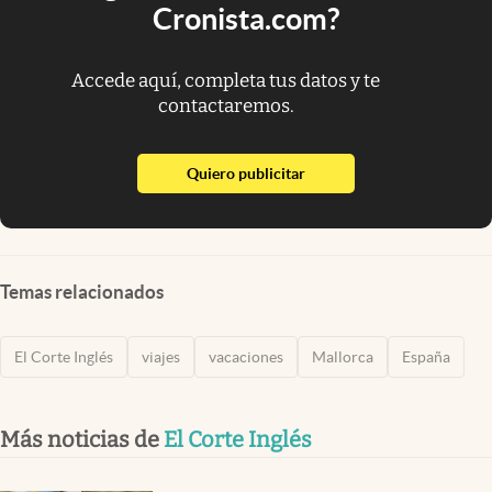
Cronista.com?
Accede aquí, completa tus datos y te
contactaremos.
abre en nueva pestaña
Quiero publicitar
Temas relacionados
El Corte Inglés
viajes
vacaciones
Mallorca
España
Más noticias de
El Corte Inglés