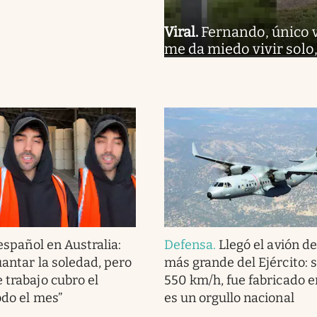
Viral
.
Fernando, único 
me da miedo vivir solo
español en Australia:
Defensa
.
Llegó el avión d
guantar la soledad, pero
más grande del Ejército: 
 trabajo cubro el
550 km/h, fue fabricado en
odo el mes”
es un orgullo nacional