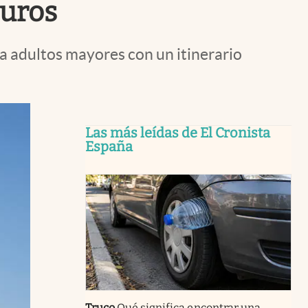
euros
a adultos mayores con un itinerario
Las más leídas de El Cronista
España
Truco
Qué significa encontrar una