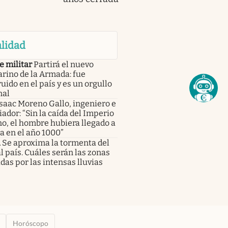
lidad
e militar
Partirá el nuevo
rino de la Armada: fue
uido en el país y es un orgullo
nal
saac Moreno Gallo, ingeniero e
iador: “Sin la caída del Imperio
o, el hombre hubiera llegado a
a en el año 1000”
a
Se aproxima la tormenta del
al país. Cuáles serán las zonas
das por las intensas lluvias
Horóscopo