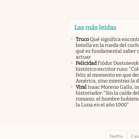
Las más leidas
Truco
Qué significa encont
botella en la rueda del coch
qué es fundamental saber
actuar
Felicidad
Fiódor Dostoievsk
histórico escritor ruso: “Co
feliz al momento en que de
América, sino mientras la 
Viral
Isaac Moreno Gallo, i
historiador: “Sin la caída d
romano, el hombre hubiera 
la Luna en el año 1000”
Netflix
Cel