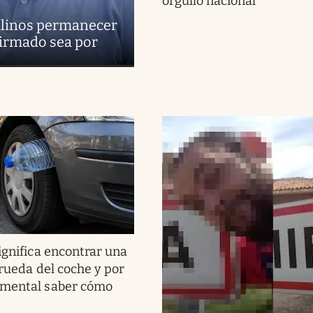
orgullo nacional
uilinos permanecer
firmado sea por
ignifica encontrar una
 rueda del coche y por
amental saber cómo