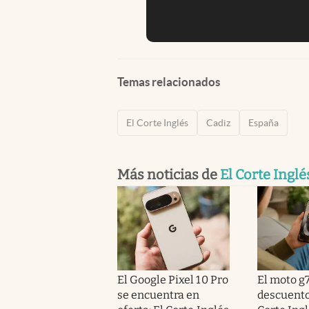
Temas relacionados
El Corte Inglés
Cadiz
España
Más noticias de
El Corte Inglé
El Google Pixel 10 Pro
El moto g7
se encuentra en
descuento