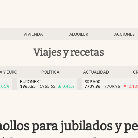
VIVIENDA
ALQUILER
ACCIONES
Viajes y recetas
EX Y EURO
POLÍTICA
ACTUALIDAD
C
EURONEXT
S&P 500
.01
%
1965,65
1965,65
0.41
%
7709,96
7709,96
-0.18
chollos para jubilados y 