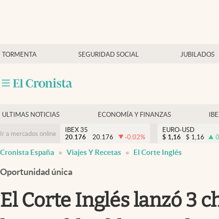
Últimas Noticias
TORMENTA
SEGURIDAD SOCIAL
JUBILADOS
Economía y finanzas
Política
Actualidad
Criptomonedas
ULTIMAS NOTICIAS
ECONOMÍA Y FINANZAS
IB
IBEX 35
EURO-USD
Ir a mercados online
20.176
20.176
-0.02
%
$
1,16
$
1,16
0
Cronista España
Viajes Y Recetas
El Corte Inglés
Oportunidad única
El Corte Inglés lanzó 3 