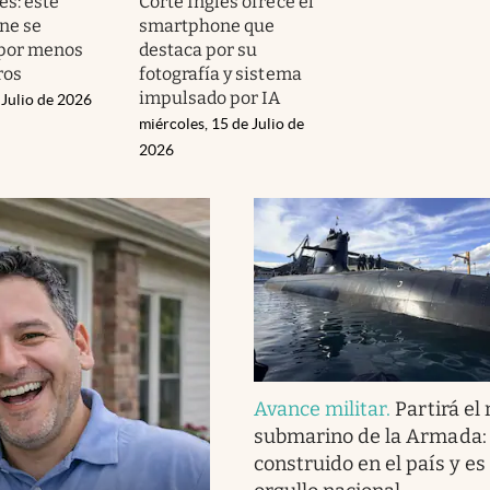
és: este
Corte Inglés ofrece el
ne se
smartphone que
 por menos
destaca por su
ros
fotografía y sistema
impulsado por IA
 Julio de 2026
miércoles, 15 de Julio de
2026
Avance militar
.
Partirá el
submarino de la Armada:
construido en el país y es