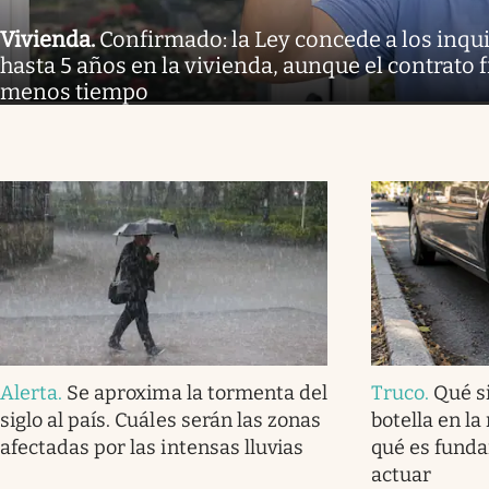
Vivienda
.
Confirmado: la Ley concede a los inq
hasta 5 años en la vivienda, aunque el contrato 
menos tiempo
Alerta
.
Se aproxima la tormenta del
Truco
.
Qué s
siglo al país. Cuáles serán las zonas
botella en la
afectadas por las intensas lluvias
qué es fund
actuar