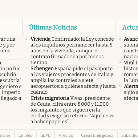
Últimas Noticias
Actua
rar una
Vivienda
Confirmado: la Ley concede
Avanc
e y por
a los inquilinos permanecer hasta 5
subma
 cómo
años en la vivienda, aunque el
constr
contrato firmado sea por menos
nacio
tiempo
i,
Viral
I
lón no fue
Schengen
España pide el pasaporte
histor
scubrió
a los viajeros procedentes de Italia y
roman
descubría”
amplía los controles a siete
la Lun
aeropuertos: a quiénes afecta y hasta
ngeniero e
Alert
cuándo
el Imperio
siglo 
llegado a
Crisis migratoria
Vivas, presidente
afecta
de Ceuta, cifra entre 8.000 y 11.000
los migrantes que siguen en la
ciudad y exige su retorno: “Aquí no va
a haber papeles”
ulares
Empleo
SEPE
Precios
Crisis Energetica
Subsidio