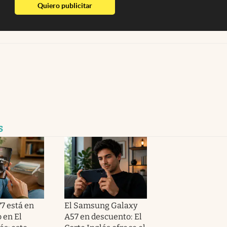
abre en nueva pestaña
Quiero publicitar
s
7 está en
El Samsung Galaxy
 en El
A57 en descuento: El