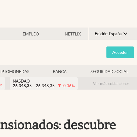
Edición:
España
EMPLEO
NETFLIX
Argentina
Acceder
España
México
RIPTOMONEDAS
BANCA
SEGURIDAD SOCIAL
USA
NASDAQ
Colombia
Ver más cotizaciones
%
26.348,35
26.348,35
-0.06
%
Uruguay
pensionados: descubre