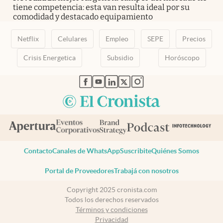
tiene competencia: esta van resulta ideal por su
comodidad y destacado equipamiento
Netflix
Celulares
Empleo
SEPE
Precios
Crisis Energetica
Subsidio
Horóscopo
abre en nueva pestaña
abre en nueva pestaña
abre en nueva pestaña
abre en nueva pestaña
abre en nueva pestaña
Contacto
Canales de WhatsApp
Suscribite
Quiénes Somos
Portal de Proveedores
Trabajá con nosotros
Copyright 2025 cronista.com
Todos los derechos reservados
Términos y condiciones
Privacidad