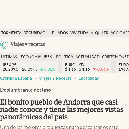
Últimas Noticias
TORMENTA
SEGURIDAD
JUBILADOS
VIVIENDA
ALQUILER
ACCIONE
Economía y finanzas
SOCIAL
Argentina
Viajes y recetas
Política
España
Actualidad
ULTIMAS
ECONOMÍA
IBEX
POLÍTICA
ACTUALIDAD
CRIPTOMONE
México
NOTICIAS
Y
Y
IBEX 35
EURO-USD
EURO
Criptomonedas
20.239,5
20.239,5
0.31
%
$
1,16
$
1,16
-0.06
%
USA
1969,
FINANZAS
EURO
Cronista España
Viajes Y Recetas
Escapadas
Colombia
España
Uruguay
Deslumbrante destino
El bonito pueblo de Andorra que casi
nadie conoce y tiene las mejores vistas
panorámicas del país
Una de las mejores propuestas para descansar es este