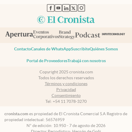
abre en nueva pestaña
abre en nueva pestaña
abre en nueva pestaña
abre en nueva pestaña
abre en nueva pestaña
Contacto
Canales de WhatsApp
Suscribite
Quiénes Somos
Portal de Proveedores
Trabajá con nosotros
Copyright 2025 cronista.com
Todos los derechos reservados
Términos y condiciones
Privacidad
Consentimiento
Tel:
+54 11 7078-3270
cronista.com
es propiedad de El Cronista Comercial S.A Registro de
propiedad intelectual: 56576959
N° de edición: 10.950 - 7 de agosto de 2026
Director Periodístico: Hernán de Goñi