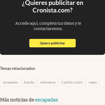
¿Quieres publicitar en
Cronista.com?
Accede aquí, completa tus datos y te
contactaremos.
abre en nueva pestaña
Quiero publicitar
Temas relacionados
escapadas
España
salamanca
Castilla y León
viajes
Más noticias de
escapadas