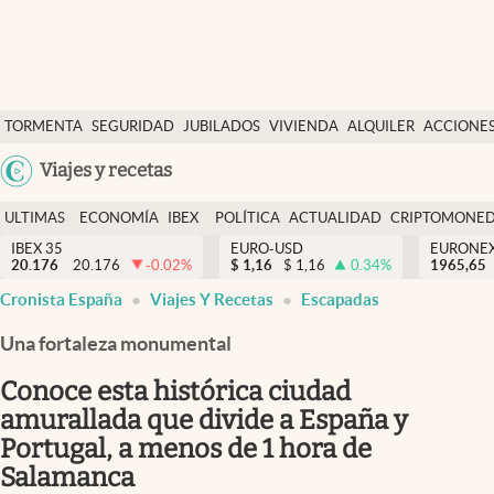
Últimas Noticias
TORMENTA
SEGURIDAD
JUBILADOS
VIVIENDA
ALQUILER
ACCIONE
Economía y finanzas
SOCIAL
Argentina
Viajes y recetas
Política
España
Actualidad
ULTIMAS
ECONOMÍA
IBEX
POLÍTICA
ACTUALIDAD
CRIPTOMONE
México
NOTICIAS
Y
Y
IBEX 35
EURO-USD
EURONE
Criptomonedas
20.176
20.176
-0.02
%
$
1,16
$
1,16
0.34
%
USA
1965,65
FINANZAS
EURO
Cronista España
Viajes Y Recetas
Escapadas
Colombia
España
Uruguay
Una fortaleza monumental
Conoce esta histórica ciudad
amurallada que divide a España y
Portugal, a menos de 1 hora de
Salamanca