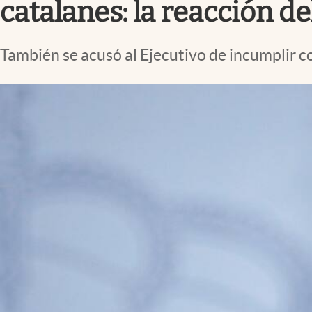
catalanes: la reacción d
También se acusó al Ejecutivo de incumplir 