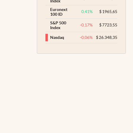
Index
Euronext
0,41
%
$
1965,65
100 ID
S&P 500
-0,17
%
$
7723,55
Index
-0,06
%
$
26.348,35
Nasdaq