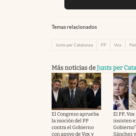
Temas relacionados
Junts per Catalunya
PP
Vox
Ped
Más noticias de
Junts per Cat
El Congreso aprueba
El PP, Vox
la moción del PP
insisten e
contra el Gobierno
Gobierno”
con apoyo de Vox y
Sánchez y