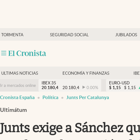
Últimas Noticias
TORMENTA
SEGURIDAD SOCIAL
JUBILADOS
Economía y finanzas
Política
Actualidad
Criptomonedas
ULTIMAS NOTICIAS
ECONOMÍA Y FINANZAS
IB
IBEX 35
EURO-USD
Ir a mercados online
20.180,4
20.180,4
0.00
%
$
1,15
$
1,15
Cronista España
Política
Junts Per Catalunya
Ultimátum
Junts exige a Sánchez qu