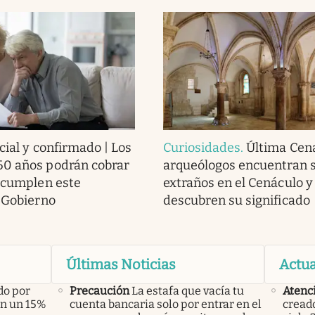
cial y confirmado | Los
Curiosidades
.
Última Cena
60 años podrán cobrar
arqueólogos encuentran 
i cumplen este
extraños en el Cenáculo y
l Gobierno
descubren su significado
Últimas Noticias
Actua
do por
Precaución
La estafa que vacía tu
Atenc
án un 15%
cuenta bancaria solo por entrar en el
creado