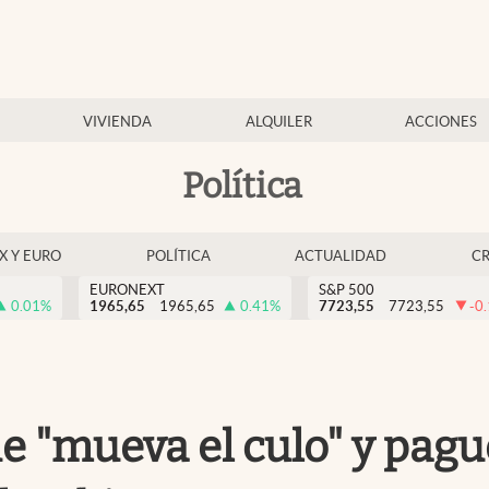
VIVIENDA
ALQUILER
ACCIONES
Política
EX Y EURO
POLÍTICA
ACTUALIDAD
C
EURONEXT
S&P 500
0.01
%
1965,65
1965,65
0.41
%
7723,55
7723,55
-0
e "mueva el culo" y pague