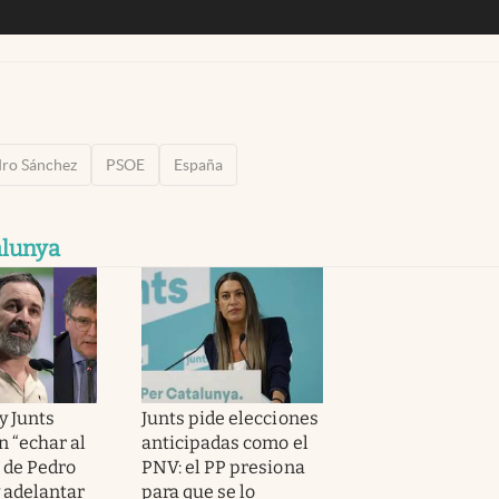
ro Sánchez
PSOE
España
alunya
 y Junts
Junts pide elecciones
n “echar al
anticipadas como el
 de Pedro
PNV: el PP presiona
 adelantar
para que se lo