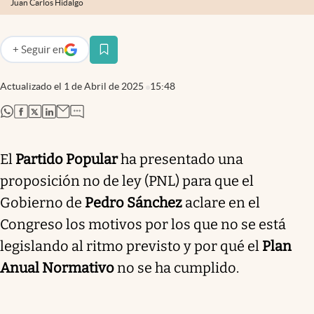
Juan Carlos Hidalgo
+
Seguir
en
abre en nueva pestaña
Actualizado el
1 de Abril de 2025
15:48
abre en nueva pestaña
abre en nueva pestaña
abre en nueva pestaña
abre en nueva pestaña
El
Partido Popular
ha presentado una
proposición no de ley (PNL) para que el
Gobierno de
Pedro Sánchez
aclare en el
Congreso los motivos por los que no se está
legislando al ritmo previsto y por qué el
Plan
Anual Normativo
no se ha cumplido.