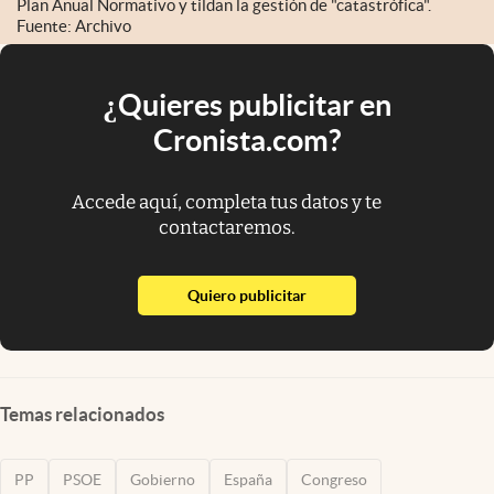
Plan Anual Normativo y tildan la gestión de "catastrófica".
Fuente: Archivo
¿Quieres publicitar en
Cronista.com?
Accede aquí, completa tus datos y te
contactaremos.
abre en nueva pestaña
Quiero publicitar
Temas relacionados
PP
PSOE
Gobierno
España
Congreso