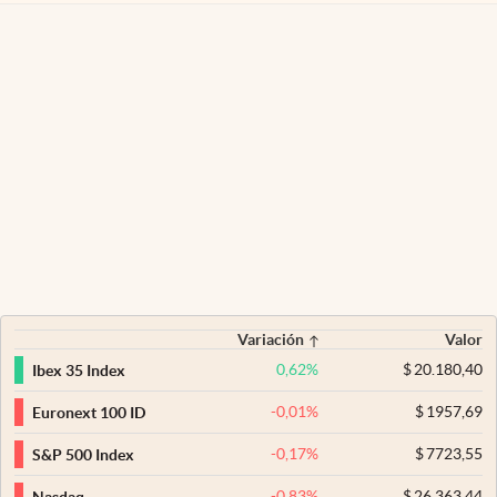
Variación
Valor
0,62
%
$
20.180,40
Ibex 35 Index
-0,01
%
$
1957,69
Euronext 100 ID
-0,17
%
$
7723,55
S&P 500 Index
-0,83
%
$
26.363,44
Nasdaq