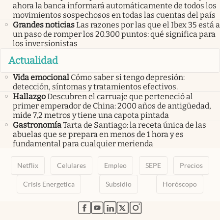
ahora la banca informará automáticamente de todos los
movimientos sospechosos en todas las cuentas del país
Grandes noticias
Las razones por las que el Ibex 35 está a
un paso de romper los 20.300 puntos: qué significa para
los inversionistas
Actualidad
Vida emocional
Cómo saber si tengo depresión:
detección, síntomas y tratamientos efectivos.
Hallazgo
Descubren el carruaje que perteneció al
primer emperador de China: 2000 años de antigüedad,
mide 7,2 metros y tiene una capota pintada
Gastronomía
Tarta de Santiago: la receta única de las
abuelas que se prepara en menos de 1 hora y es
fundamental para cualquier merienda
Netflix
Celulares
Empleo
SEPE
Precios
Crisis Energetica
Subsidio
Horóscopo
abre en nueva pestaña
abre en nueva pestaña
abre en nueva pestaña
abre en nueva pestaña
abre en nueva pestaña