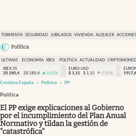
Últimas Noticias
TORMENTA
SEGURIDAD
JUBILADOS
VIVIENDA
ALQUILER
ACCIONE
Economía y finanzas
SOCIAL
Argentina
Política
Política
España
Actualidad
ULTIMAS
ECONOMÍA
IBEX
POLÍTICA
ACTUALIDAD
CRIPTOMONE
México
NOTICIAS
Y
Y
IBEX 35
EURO-USD
EURO
Criptomonedas
20.180,4
20.180,4
0.62
%
$
1,15
$
1,15
0.00
%
USA
1957,
FINANZAS
EURO
Cronista España
Política
PP
Colombia
España
Uruguay
Política
El PP exige explicaciones al Gobierno
por el incumplimiento del Plan Anual
Normativo y tildan la gestión de
"catastrófica"