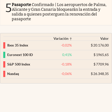
5
Pasaporte
Confirmado | Los aeropuertos de Palma,
Alicante y Gran Canaria bloquearán la entrada y
salida a quienes posterguen la renovación del
pasaporte
Variación
Valor
-0,02
%
$
20.176,00
Ibex 35 Index
0,41
%
$
1965,65
Euronext 100 ID
-0,18
%
$
7709,96
S&P 500 Index
-0,06
%
$
26.348,35
Nasdaq