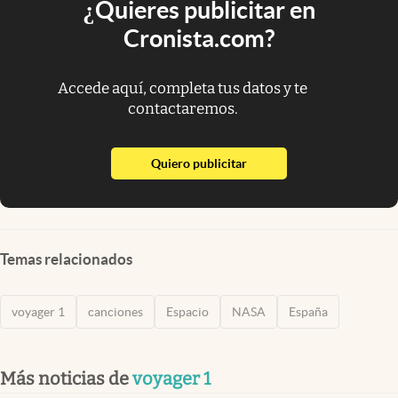
¿Quieres publicitar en
Cronista.com?
Accede aquí, completa tus datos y te
contactaremos.
abre en nueva pestaña
Quiero publicitar
Temas relacionados
voyager 1
canciones
Espacio
NASA
España
Más noticias de
voyager 1