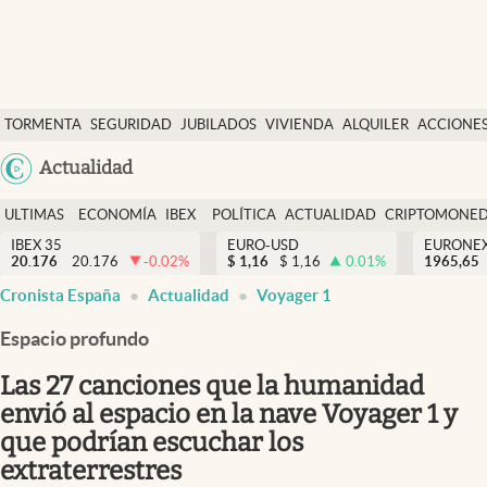
Últimas Noticias
TORMENTA
SEGURIDAD
JUBILADOS
VIVIENDA
ALQUILER
ACCIONE
Economía y finanzas
SOCIAL
Argentina
Actualidad
Política
España
Actualidad
ULTIMAS
ECONOMÍA
IBEX
POLÍTICA
ACTUALIDAD
CRIPTOMONE
México
NOTICIAS
Y
Y
IBEX 35
EURO-USD
EURONE
Criptomonedas
20.176
20.176
-0.02
%
$
1,16
$
1,16
0.01
%
USA
1965,65
FINANZAS
EURO
Cronista España
Actualidad
Voyager 1
Colombia
España
Uruguay
Espacio profundo
Las 27 canciones que la humanidad
envió al espacio en la nave Voyager 1 y
que podrían escuchar los
extraterrestres