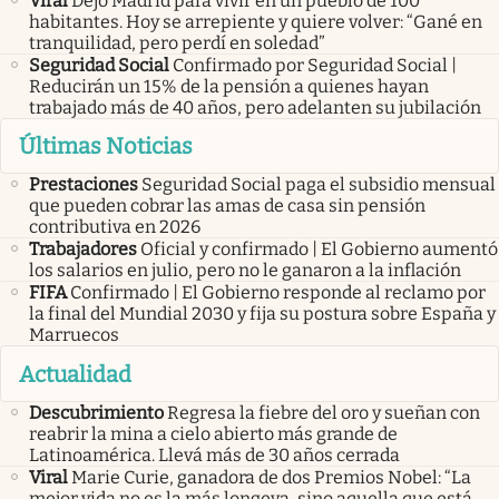
Viral
Dejó Madrid para vivir en un pueblo de 100
habitantes. Hoy se arrepiente y quiere volver: “Gané en
tranquilidad, pero perdí en soledad”
Seguridad Social
Confirmado por Seguridad Social |
Reducirán un 15% de la pensión a quienes hayan
trabajado más de 40 años, pero adelanten su jubilación
Últimas Noticias
Prestaciones
Seguridad Social paga el subsidio mensual
que pueden cobrar las amas de casa sin pensión
contributiva en 2026
Trabajadores
Oficial y confirmado | El Gobierno aumentó
los salarios en julio, pero no le ganaron a la inflación
FIFA
Confirmado | El Gobierno responde al reclamo por
la final del Mundial 2030 y fija su postura sobre España y
Marruecos
Actualidad
Descubrimiento
Regresa la fiebre del oro y sueñan con
reabrir la mina a cielo abierto más grande de
Latinoamérica. Llevá más de 30 años cerrada
Viral
Marie Curie, ganadora de dos Premios Nobel: “La
mejor vida no es la más longeva, sino aquella que está