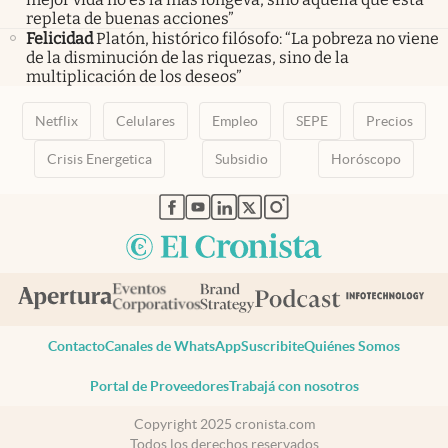
repleta de buenas acciones”
Felicidad
Platón, histórico filósofo: “La pobreza no viene
de la disminución de las riquezas, sino de la
multiplicación de los deseos”
Netflix
Celulares
Empleo
SEPE
Precios
Crisis Energetica
Subsidio
Horóscopo
abre en nueva pestaña
abre en nueva pestaña
abre en nueva pestaña
abre en nueva pestaña
abre en nueva pestaña
Contacto
Canales de WhatsApp
Suscribite
Quiénes Somos
Portal de Proveedores
Trabajá con nosotros
Copyright 2025 cronista.com
Todos los derechos reservados