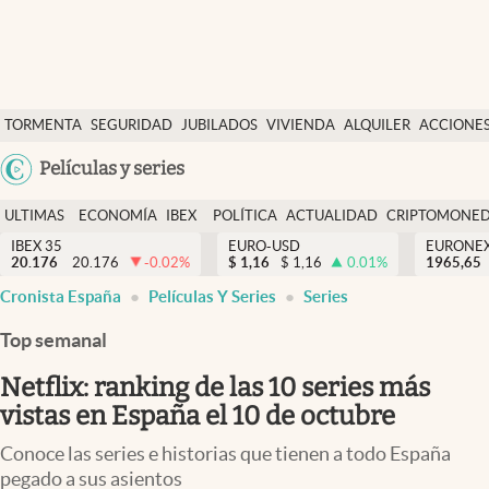
Últimas Noticias
TORMENTA
SEGURIDAD
JUBILADOS
VIVIENDA
ALQUILER
ACCIONE
Economía y finanzas
SOCIAL
Argentina
Películas y series
Política
España
Actualidad
ULTIMAS
ECONOMÍA
IBEX
POLÍTICA
ACTUALIDAD
CRIPTOMONE
México
NOTICIAS
Y
Y
IBEX 35
EURO-USD
EURONE
Criptomonedas
20.176
20.176
-0.02
%
$
1,16
$
1,16
0.01
%
USA
1965,65
FINANZAS
EURO
Cronista España
Películas Y Series
Series
Colombia
España
Uruguay
Top semanal
Netflix: ranking de las 10 series más
vistas en España el 10 de octubre
Conoce las series e historias que tienen a todo España
pegado a sus asientos