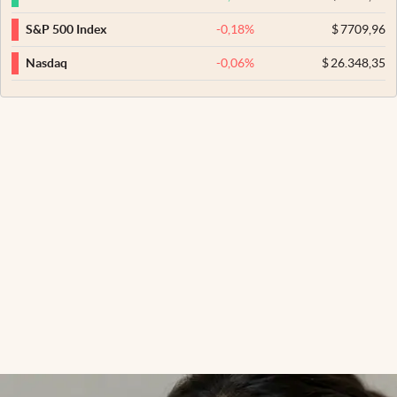
-0,18
%
$
7709,96
S&P 500 Index
-0,06
%
$
26.348,35
Nasdaq