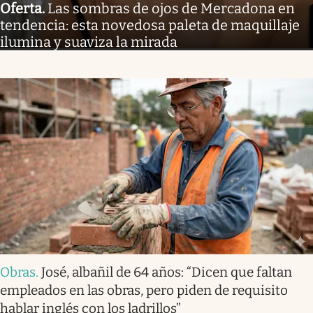
Oferta
.
Las sombras de ojos de Mercadona en
tendencia: esta novedosa paleta de maquillaje
ilumina y suaviza la mirada
Obras
.
José, albañil de 64 años: “Dicen que faltan
empleados en las obras, pero piden de requisito
hablar inglés con los ladrillos”