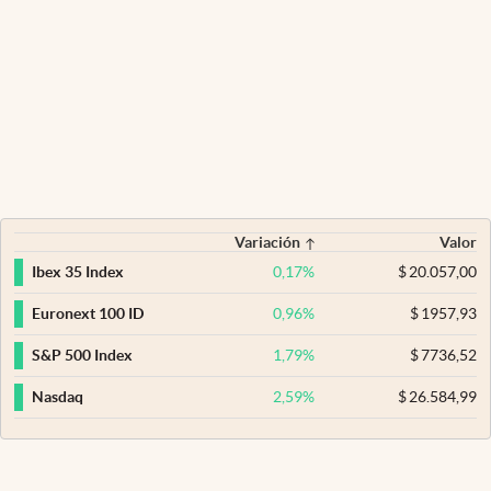
Variación
Valor
0,17
%
$
20.057,00
Ibex 35 Index
0,96
%
$
1957,93
Euronext 100 ID
1,79
%
$
7736,52
S&P 500 Index
2,59
%
$
26.584,99
Nasdaq