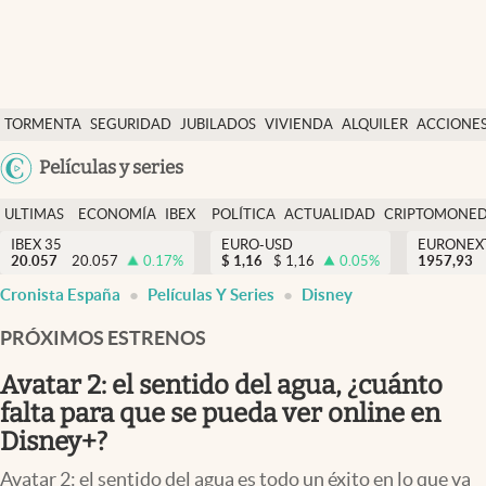
Últimas Noticias
TORMENTA
SEGURIDAD
JUBILADOS
VIVIENDA
ALQUILER
ACCIONE
Economía y finanzas
SOCIAL
Argentina
Películas y series
Política
España
Actualidad
ULTIMAS
ECONOMÍA
IBEX
POLÍTICA
ACTUALIDAD
CRIPTOMONE
México
NOTICIAS
Y
Y
IBEX 35
EURO-USD
EURONEX
Criptomonedas
20.057
20.057
0.17
%
$
1,16
$
1,16
0.05
%
1957,93
USA
FINANZAS
EURO
Cronista España
Películas Y Series
Disney
Colombia
España
Uruguay
PRÓXIMOS ESTRENOS
Avatar 2: el sentido del agua, ¿cuánto
falta para que se pueda ver online en
Disney+?
Avatar 2: el sentido del agua es todo un éxito en lo que va