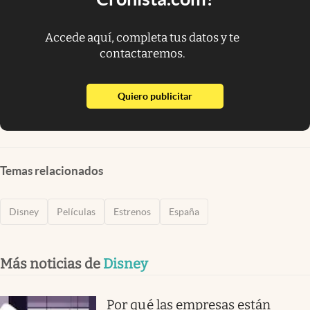
Accede aquí, completa tus datos y te
contactaremos.
abre en nueva pestaña
Quiero publicitar
Temas relacionados
Disney
Películas
Estrenos
España
Más noticias de
Disney
Por qué las empresas están