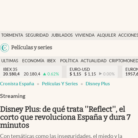
Últimas Noticias
TORMENTA
SEGURIDAD
JUBILADOS
VIVIENDA
ALQUILER
ACCIONE
Economía y finanzas
SOCIAL
Argentina
Películas y series
Política
España
Actualidad
ULTIMAS
ECONOMÍA
IBEX
POLÍTICA
ACTUALIDAD
CRIPTOMONE
México
NOTICIAS
Y
Y
IBEX 35
EURO-USD
EURO
Criptomonedas
20.180,4
20.180,4
0.62
%
$
1,15
$
1,15
0.00
%
USA
1957,
FINANZAS
EURO
Cronista España
Películas Y Series
Disney Plus
Colombia
España
Uruguay
Streaming
Disney Plus: de qué trata ''Reflect'', el
corto que revoluciona España y dura 7
minutos
Con temáticas como las inseguridades, el miedo y la