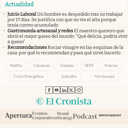
Actualidad
Juicio Laboral
Un hombre es despedido tras no trabajar
por 17 días. Se justifica con que no vio el alta porque
tenía correo acumulado
Gastronomía artesanal y redes
El maestro quesero que
abrió el mejor queso del mundo: “Qué delicia, podría vivir
a queso”
Recomendaciones
Rociar vinagre en las esquinas de la
casa: por qué lo recomiendan y para qué sirve hacerlo
Netflix
Celulares
Empleo
SEPE
Precios
Crisis Energetica
Subsidio
Horóscopo
abre en nueva pestaña
abre en nueva pestaña
abre en nueva pestaña
abre en nueva pestaña
abre en nueva pestaña