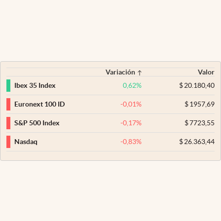
Variación
Valor
0,62
%
$
20.180,40
Ibex 35 Index
-0,01
%
$
1957,69
Euronext 100 ID
-0,17
%
$
7723,55
S&P 500 Index
-0,83
%
$
26.363,44
Nasdaq