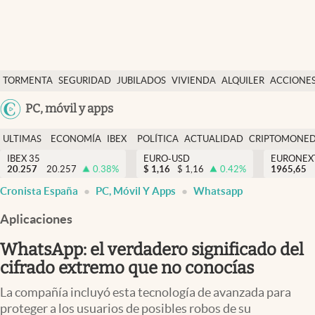
Últimas Noticias
TORMENTA
SEGURIDAD
JUBILADOS
VIVIENDA
ALQUILER
ACCIONE
Economía y finanzas
SOCIAL
Argentina
PC, móvil y apps
Política
España
Actualidad
ULTIMAS
ECONOMÍA
IBEX
POLÍTICA
ACTUALIDAD
CRIPTOMONE
México
NOTICIAS
Y
Y
IBEX 35
EURO-USD
EURONEX
Criptomonedas
20.257
20.257
0.38
%
$
1,16
$
1,16
0.42
%
1965,65
USA
FINANZAS
EURO
Cronista España
PC, Móvil Y Apps
Whatsapp
Colombia
España
Uruguay
Aplicaciones
WhatsApp: el verdadero significado del
cifrado extremo que no conocías
La compañía incluyó esta tecnología de avanzada para
proteger a los usuarios de posibles robos de su