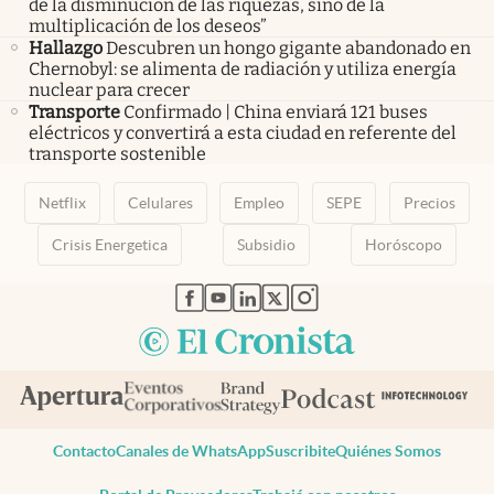
de la disminución de las riquezas, sino de la
multiplicación de los deseos”
Hallazgo
Descubren un hongo gigante abandonado en
Chernobyl: se alimenta de radiación y utiliza energía
nuclear para crecer
Transporte
Confirmado | China enviará 121 buses
eléctricos y convertirá a esta ciudad en referente del
transporte sostenible
Netflix
Celulares
Empleo
SEPE
Precios
Crisis Energetica
Subsidio
Horóscopo
abre en nueva pestaña
abre en nueva pestaña
abre en nueva pestaña
abre en nueva pestaña
abre en nueva pestaña
Contacto
Canales de WhatsApp
Suscribite
Quiénes Somos