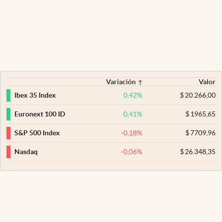
Variación
Valor
0,42
%
$
20.266,00
Ibex 35 Index
0,41
%
$
1965,65
Euronext 100 ID
-0,18
%
$
7709,96
S&P 500 Index
-0,06
%
$
26.348,35
Nasdaq